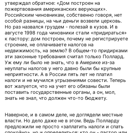
утверждал обратное: «Дом построен на
пожертвования американских верующих».
Российским чиновникам, собственно говоря, нет
особой разницы, на чьи деньги возвели церковь.
Но раз назвался груздем - полезай в кузов. И в
августе 1998 года чиновники стали «придираться»
к пастору: дом построен, почему не регистрируете
строение, не оплачиваете налогов на
недвижимость, на землю? В общем-то придирками
эти законные требования считал только Поллард.
Уж ему ли было не знать, что в Америке из-за
неуплаты налогов у него давно были бы крупные
неприятности. А в России пять лет не платил
налоги и не мучился угрызениями совести. Теперь
вот жалуется, что на учет его обязаны были
поставить государственные органы, а он, мол,
знать не знал, что должен что-то бюджету.
Наверное, и в самом деле, не доглядели местные
власти. Но дело даже не в этом. Ведь Полларду
предложили не просто «заплатить налоги и спать
спокойно», но и определиться: кто он - пастор или