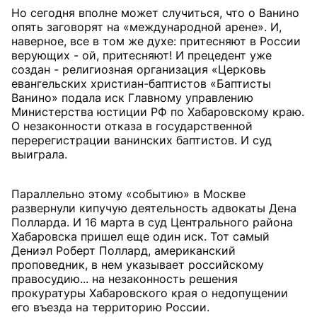
Но сегодня вполне может случиться, что о Ванино
опять заговорят на «международной арене». И,
наверное, все в том же духе: притесняют в России
верующих - ой, притесняют! И прецедент уже
создан - религиозная организация «Церковь
евангельских христиан-баптистов «Баптисты
Ванино» подала иск Главному управлению
Министерства юстиции РФ по Хабаровскому краю.
О незаконности отказа в государственной
перерегистрации ванинских баптистов. И суд
выиграла.
Параллельно этому «событию» в Москве
развернули кипучую деятельность адвокаты Дена
Полларда. И 16 марта в суд Центрального района
Хабаровска пришел еще один иск. Тот самый
Дениэл Роберт Поллард, американский
проповедник, в нем указывает российскому
правосудию... на незаконность решения
прокуратуры Хабаровского края о недопущении
его въезда на территорию России.