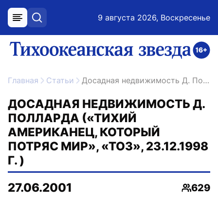
9 августа 2026, Воскресенье
меню
поиск
возрастное ограничение 16+
ссылка на главную
Главная
Статьи
Досадная недвижимость Д. Полларда («Тихий американец, который потряс мир», «ТОЗ», 23.12.1998 г. )
ДОСАДНАЯ НЕДВИЖИМОСТЬ Д.
ПОЛЛАРДА («ТИХИЙ
АМЕРИКАНЕЦ, КОТОРЫЙ
ПОТРЯС МИР», «ТОЗ», 23.12.1998
Г. )
27.06.2001
629
Просмо