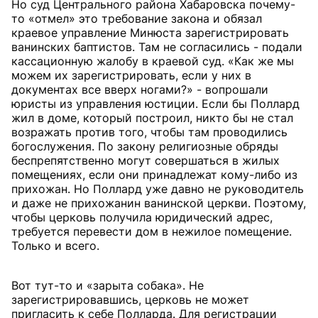
Но суд Центрального района Хабаровска почему-
то «отмел» это требование закона и обязал
краевое управление Минюста зарегистрировать
ванинских баптистов. Там не согласились - подали
кассационную жалобу в краевой суд. «Как же мы
можем их зарегистрировать, если у них в
документах все вверх ногами?» - вопрошали
юристы из управления юстиции. Если бы Поллард
жил в доме, который построил, никто бы не стал
возражать против того, чтобы там проводились
богослужения. По закону религиозные обряды
беспрепятственно могут совершаться в жилых
помещениях, если они принадлежат кому-либо из
прихожан. Но Поллард уже давно не руководитель
и даже не прихожанин ванинской церкви. Поэтому,
чтобы церковь получила юридический адрес,
требуется перевести дом в нежилое помещение.
Только и всего.
Вот тут-то и «зарыта собака». Не
зарегистрировавшись, церковь не может
пригласить к себе Полларда. Для регистрации