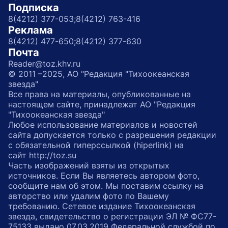
Подписка
8(4212) 377-053;
8(4212) 763-416
Реклама
8(4212) 477-650;
8(4212) 377-630
Почта
Reader@toz.khv.ru
© 2011 –2025, АО "Редакция "Тихоокеанская
звезда"
Все права на материалы, опубликованные на
настоящем сайте, принадлежат АО "Редакция
"Тихоокеанская звезда"
Любое использование материалов и новостей
сайта допускается только с разрешения редакции
с обязательной гиперссылкой (hiperlink) на
сайт http://toz.su
Часть изображений взяты из открытых
источников. Если Вы являетесь автором фото,
сообщите нам об этом. Мы поставим ссылку на
авторство или удалим фото по Вашему
требованию. Сетевое издание Тихоокеанская
звезда, свидетельство о регистрации ЭЛ № ФС77-
75133 выдано 07.03.2019 Федеральной службой по