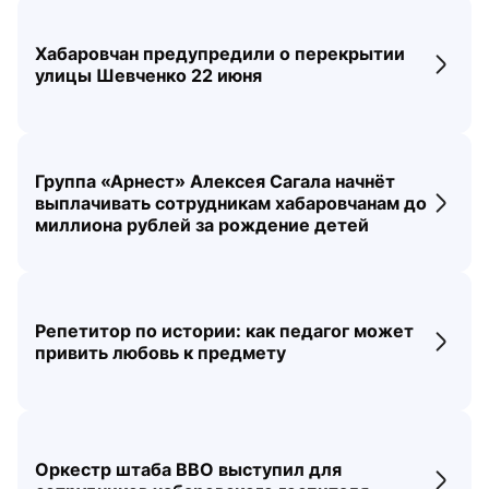
Хабаровчан предупредили о перекрытии
Перех
улицы Шевченко 22 июня
Группа «Арнест» Алексея Сагала начнёт
выплачивать сотрудникам хабаровчанам до
Перех
миллиона рублей за рождение детей
Репетитор по истории: как педагог может
Перех
привить любовь к предмету
Оркестр штаба ВВО выступил для
Перех