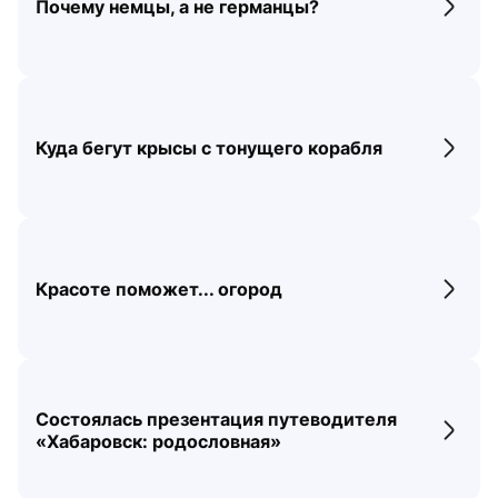
Почему немцы, а не германцы?
Перех
Куда бегут крысы с тонущего корабля
Перех
Красоте поможет... огород
Перех
Состоялась презентация путеводителя
Перех
«Хабаровск: родословная»