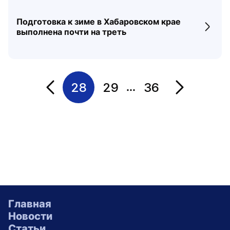
Подготовка к зиме в Хабаровском крае
Перех
выполнена почти на треть
28
29
36
...
Переход на страницу
Переход на 
Главная
Новости
Статьи