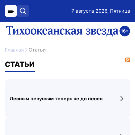
7 августа 2026, Пятница
меню
поиск
возрастное ограничение 16+
ссылка на главную
Главная
Статьи
СТАТЬИ
Лесным певуньям теперь не до песен
Перех