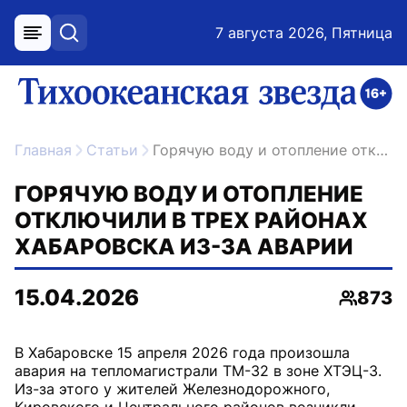
7 августа 2026, Пятница
меню
поиск
возрастное ограничение 16+
ссылка на главную
Главная
Статьи
Горячую воду и отопление отключили в трех районах Хабаровска из-за аварии
ГОРЯЧУЮ ВОДУ И ОТОПЛЕНИЕ
ОТКЛЮЧИЛИ В ТРЕХ РАЙОНАХ
ХАБАРОВСКА ИЗ-ЗА АВАРИИ
15.04.2026
873
Просмо
В Хабаровске 15 апреля 2026 года произошла
авария на тепломагистрали ТМ-32 в зоне ХТЭЦ-3.
Из-за этого у жителей Железнодорожного,