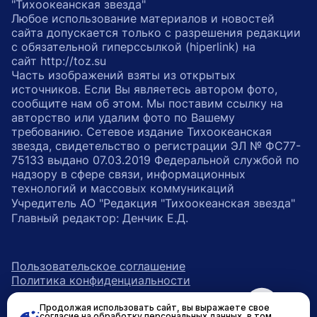
"Тихоокеанская звезда"
Любое использование материалов и новостей
сайта допускается только с разрешения редакции
с обязательной гиперссылкой (hiperlink) на
сайт http://toz.su
Часть изображений взяты из открытых
источников. Если Вы являетесь автором фото,
сообщите нам об этом. Мы поставим ссылку на
авторство или удалим фото по Вашему
требованию. Сетевое издание Тихоокеанская
звезда, свидетельство о регистрации ЭЛ № ФС77-
75133 выдано 07.03.2019 Федеральной службой по
надзору в сфере связи, информационных
технологий и массовых коммуникаций
Учредитель АО "Редакция "Тихоокеанская звезда"
Главный редактор: Денчик Е.Д.
Пользовательское соглашение
Политика конфиденциальности
Продолжая использовать сайт, вы выражаете свое
возрастное ограничение 16+
ссылка на главную
согласие на обработку персональных данных, в том