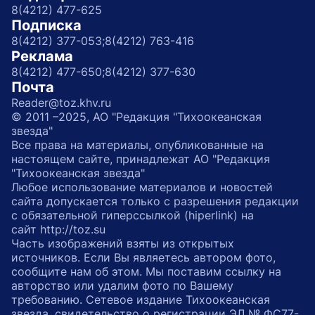
8(4212) 477-625
Подписка
8(4212) 377-053;
8(4212) 763-416
Реклама
8(4212) 477-650;
8(4212) 377-630
Почта
Reader@toz.khv.ru
© 2011 –2025, АО "Редакция "Тихоокеанская
звезда"
Все права на материалы, опубликованные на
настоящем сайте, принадлежат АО "Редакция
"Тихоокеанская звезда"
Любое использование материалов и новостей
сайта допускается только с разрешения редакции
с обязательной гиперссылкой (hiperlink) на
сайт http://toz.su
Часть изображений взяты из открытых
источников. Если Вы являетесь автором фото,
сообщите нам об этом. Мы поставим ссылку на
авторство или удалим фото по Вашему
требованию. Сетевое издание Тихоокеанская
звезда, свидетельство о регистрации ЭЛ № ФС77-