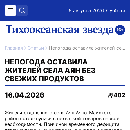
8 августа 2026, Суббота
меню
поиск
возрастное ограничение 16+
ссылка на главную
Главная
Статьи
Непогода оставила жителей села Аян без свежих продуктов
НЕПОГОДА ОСТАВИЛА
ЖИТЕЛЕЙ СЕЛА АЯН БЕЗ
СВЕЖИХ ПРОДУКТОВ
16.04.2026
482
Просмо
Жители отдаленного села Аян Аяно-Майского
района столкнулись с нехваткой товаров первой
необходимости. Причиной временного дефицита