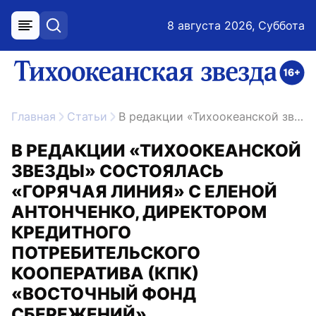
8 августа 2026, Суббота
меню
поиск
возрастное ограничение 16+
ссылка на главную
Главная
Статьи
В редакции «Тихоокеанской звезды» состоялась «горячая линия» с Еленой Антонченко, директором кредитного потребительского кооператива (КПК) «Восточный Фонд Сбережений».
В РЕДАКЦИИ «ТИХООКЕАНСКОЙ
ЗВЕЗДЫ» СОСТОЯЛАСЬ
«ГОРЯЧАЯ ЛИНИЯ» С ЕЛЕНОЙ
АНТОНЧЕНКО, ДИРЕКТОРОМ
КРЕДИТНОГО
ПОТРЕБИТЕЛЬСКОГО
КООПЕРАТИВА (КПК)
«ВОСТОЧНЫЙ ФОНД
СБЕРЕЖЕНИЙ».