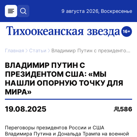
9 августа 2026, Воскресенье
меню
поиск
возрастное ограничение 16+
ссылка на главную
Главная
Статьи
Владимир Путин с президентом США: «Мы нашли опорную точку для мира»
ВЛАДИМИР ПУТИН С
ПРЕЗИДЕНТОМ США: «МЫ
НАШЛИ ОПОРНУЮ ТОЧКУ ДЛЯ
МИРА»
19.08.2025
586
Просмо
Переговоры президентов России и США
Владимира Путина и Дональда Трампа на военной