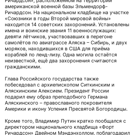
Ричардсон», расположенном на территории
американской военной базы Эльмендорф-
Ричардсон. На национальном кладбище на участке
«Союзники в годы Второй мировой войны»
находится 14 советских захоронений. Установлены
имена и воинские звания 11 военнослужащих:
девяти лётчиков, участвовавших в перегоне
самолётов по авиатрассе Аляска – Сибирь, и двух
моряков, находившихся в США для приёма
кораблей по ленд-лизу. Одна могила остаётся
неизвестной, ещё два захоронения считаются
гражданскими.
Глава Российского государства также
побеседовал с архиепископом Ситкинским и
Аляскинским Алексием. Президент России
подарил ему образ преподобного Германа
Аляскинского – православного покровителя
Америки и икону Успения Пресвятой Богородицы.
Кроме того, Владимир Путин кратко пообщался с
директором национального кладбища «Форт
Ричардсон» Двейном Мэндэнхоллом, поблагодарил