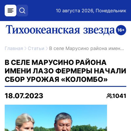
10 августа 2026, Понедельник
меню
поиск
возрастное ограничение 16+
ссылка на главную
Главная
Статьи
В селе Марусино района имени Лазо фермеры начали сбор урожая «Коломбо»
В СЕЛЕ МАРУСИНО РАЙОНА
ИМЕНИ ЛАЗО ФЕРМЕРЫ НАЧАЛИ
СБОР УРОЖАЯ «КОЛОМБО»
18.07.2023
1041
Просмот