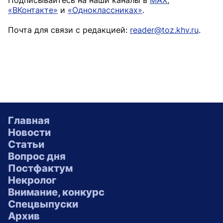
«ВКонтакте»
и
«Одноклассниках»
.
Почта для связи с редакцией:
reader@toz.khv.ru
.
Главная
Новости
Статьи
Вопрос дня
Постфактум
Некролог
Внимание, конкурс
Спецвыпуски
Архив