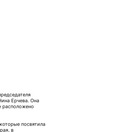
 председателя
ина Ерчева. Она
де расположено
 которые посвятила
рая, в