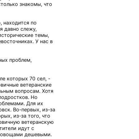
только знакомы, что
ю, находится по
я давно слежу,
исторические темы,
восточниках. У нас в
ных проблем,
ле которых 70 сел, -
рвичные ветеранские
льным вопросам. Хотя
подростков. Но
облемами. Для их
вск. Во-первых, из-за
рых, из-за того, что
ервичную ветеранскую
тители идут с
, овощами дешевыми.