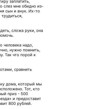
тиру заплатить,
о слез мне обидно из-
ня сын и внук. Их-то
 трудиться,
деть, сложа руки, она
помочь.
то человека надо,
ечно, нужно помнить,
у. Так что порой к
сотами, сравнить
мку дома, который мы
асположено. Тот, кто
ный приз - 500
везда» и предоставит
вит 800 рублей.