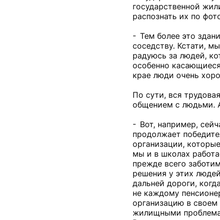
государственной жил
распознать их по фото
- Тем более это здани
соседству. Кстати, м
радуюсь за людей, к
особенно касающиеся 
крае люди очень хор
По сути, вся трудова
общением с людьми. А
- Вот, например, сейч
продолжает победител
организации, которые
мы и в школах работа
прежде всего заботим
решения у этих людей
дальней дороги, когда
не каждому пенсионе
организацию в своем 
жилищными проблемам