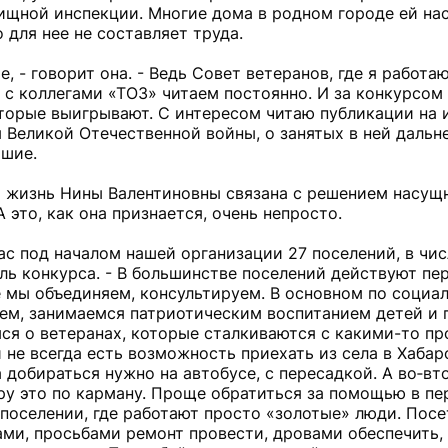
ищной инспекции. Многие дома в родном городе ей нас
 для нее не составляет труда.
е, - говорит она. - Ведь Совет ветеранов, где я работа
ы с коллегами «ТОЗ» читаем постоянно. И за конкурсом 
оторые выигрывают. С интересом читаю публикации на 
Великой Отечественной войны, о занятых в ней дальне
ошие.
я жизнь Нины Валентиновны связана с решением насущ
 это, как она признается, очень непросто.
ас под началом нашей организации 27 поселений, в чис
ь конкурса. - В большинстве поселений действуют пе
 мы объединяем, консультируем. В основном по социа
ем, занимаемся патриотическим воспитанием детей и 
ся о ветеранах, которые сталкиваются с какими-то пр
 не всегда есть возможность приехать из села в Хабаро
 добираться нужно на автобусе, с пересадкой. А во‑вто
ру это по карману. Проще обратиться за помощью в п
поселении, где работают просто «золотые» люди. Посе
и, просьбами ремонт провести, дровами обеспечить