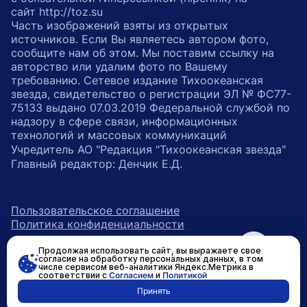
сайт http://toz.su
Часть изображений взяты из открытых
источников. Если Вы являетесь автором фото,
сообщите нам об этом. Мы поставим ссылку на
авторство или удалим фото по Вашему
требованию. Сетевое издание Тихоокеанская
звезда, свидетельство о регистрации ЭЛ № ФС77-
75133 выдано 07.03.2019 Федеральной службой по
надзору в сфере связи, информационных
технологий и массовых коммуникаций
Учредитель АО "Редакция "Тихоокеанская звезда"
Главный редактор: Денчик Е.Д.
Пользовательское соглашение
Политика конфиденциальности
Продолжая использовать сайт, вы выражаете свое
возрастное ограничение 16+
ссылка на главную
согласие на обработку персональных данных, в том
числе сервисом веб-аналитики Яндекс.Метрика в
соответствии с
Согласием
и
Политикой
ссылка на страницу в Вконтакте
ссылка на страницу в Одно
ссылка на канал в Тел
Принять
Разработано в
RASA