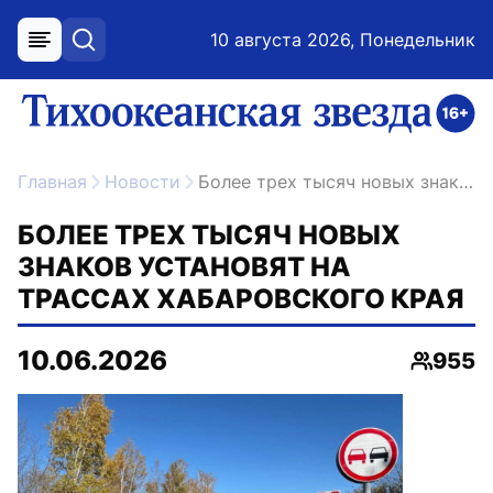
10 августа 2026, Понедельник
меню
поиск
возрастное ограничение 16+
ссылка на главную
Главная
Новости
Более трех тысяч новых знаков установят на трассах Хабаровского края
БОЛЕЕ ТРЕХ ТЫСЯЧ НОВЫХ
ЗНАКОВ УСТАНОВЯТ НА
ТРАССАХ ХАБАРОВСКОГО КРАЯ
10.06.2026
955
Просмо