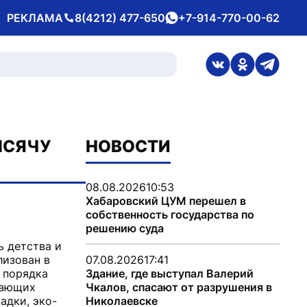
РЕКЛАМА
8(4212) 477-650
+7-914-770-00-62
Телефон
whatsApp
ссылка на стран
ссылка на 
ссылка
ЫСЯЧУ
НОВОСТИ
08.08.2026
10:53
Хабаровский ЦУМ перешел в
собственность государства по
решению суда
ь детства и
лизован в
07.08.2026
17:41
 порядка
Здание, где выступал Валерий
жающих
Чкалов, спасают от разрушения в
адки, эко-
Николаевске