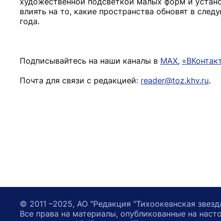
художественной подсветкой малых форм и устано
влиять на то, какие пространства обновят в сле
года.
Подписывайтесь на наши каналы в
MAX
,
«ВКонтак
Почта для связи с редакцией:
reader@toz.khv.ru
.
© 2011 –2025, АО "Редакция "Тихоокеанская звезд
Все права на материалы, опубликованные на наст