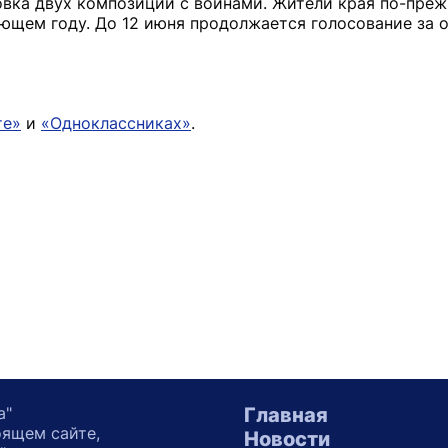
вка двух композиций с воинами. Жители края по-преж
дующем году. До 12 июня продолжается голосование за 
те»
и
«Одноклассниках»
.
а"
Главная
оящем сайте,
Новости