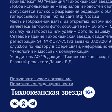
принадлежат АО "Редакция "Тихоокеанская звезда
Любое использование материалов и новостей сай
допускается только с разрешения редакции с обя
гиперссылкой (hiperlink) на сайт http://toz.su
Часть изображений взяты из открытых источнико
являетесь автором фото, сообщите нам об этом.
ссылку на авторство или удалим фото по Вашему
Сетевое издание Тихоокеанская звезда, свидетел
регистрации ЭЛ № ФС77-75133 выдано 07.03.2019
службой по надзору в сфере связи, информацион
технологий и массовых коммуникаций
Учредитель АО "Редакция "Тихоокеанская звезда
Главный редактор: Денчик Е.Д.
Пользовательское соглашение
Политика конфиденциальности
возрастное ограничение 16+
ссылка на главную
ссылка на страницу в Вконтакте
ссылка на страницу в Одноклассниках
ссылка на канал в Телеграмм