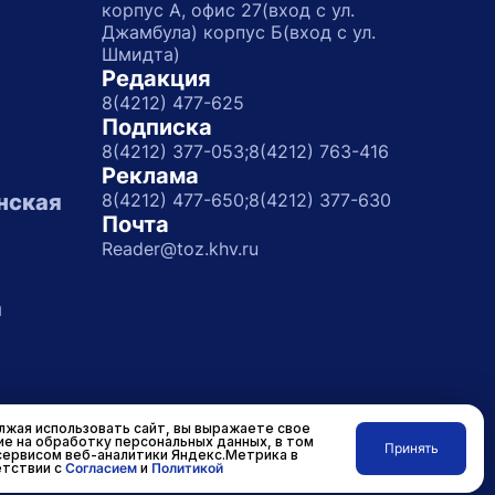
корпус А, офис 27(вход с ул.
Джамбула) корпус Б(вход с ул.
Шмидта)
Редакция
8(4212) 477-625
Подписка
8(4212) 377-053;
8(4212) 763-416
Реклама
нская
8(4212) 477-650;
8(4212) 377-630
Почта
Reader@toz.khv.ru
а
жая использовать сайт, вы выражаете свое
ие на обработку персональных данных, в том
Принять
сервисом веб-аналитики Яндекс.Метрика в
Разработано в
RASA
тствии с
Согласием
и
Политикой