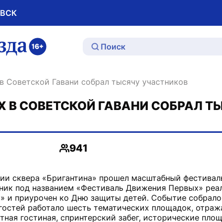
ОВСК
ю
в Советской Гавани собрал тысячу участников
 В СОВЕТСКОЙ ГАВАНИ СОБРАЛ Т
941
Просмотры
рии сквера «Бригантина» прошел масштабный фестивал
дник под названием «Фестиваль Движения Первых» реа
» и приурочен ко Дню защиты детей. Событие собрало
 гостей работало шесть тематических площадок, отра
ная гостиная, спринтерский забег, исторические площ