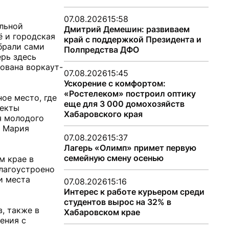
07.08.2026
15:58
альной
Дмитрий Демешин: развиваем
ё и городская
край с поддержкой Президента и
брали сами
Полпредства ДФО
ерь здесь
ована воркаут-
07.08.2026
15:45
Ускорение с комфортом:
«Ростелеком» построил оптику
ое место, где
еще для 3 000 домохозяйств
оекты
Хабаровского края
я молодого
а Мария
07.08.2026
15:37
Лагерь «Олимп» примет первую
семейную смену осенью
м крае в
благоустроено
и места
07.08.2026
15:16
Интерес к работе курьером среди
студентов вырос на 32% в
, также в
Хабаровском крае
ения с