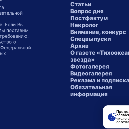
"
Статьи
та
Вопрос дня
зательной
Постфактум
в. Если Вы
Некролог
 Мы поставим
Внимание, конкурс
 требованию.
Спецвыпуски
ьство о
Архив
 Федеральной
О газете «Тихоокеа
ных
звезда»
"
Фотогалерея
Видеогалерея
Реклама и подписк
Обязательная
информация
Продол
соглас
числе 
соотве