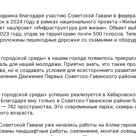
аздника благодаря участию Советской Гавани в федер
ок в 2024 году в рамках национального проекта «Жиль
ает нацпроект «Инфраструктура для жизни». Объект вы
23 году, отдав за территорию почти 500 голосов. Теп
проложены пешеходные дорожки со скамьями и оборуд
городской среды» в нашем городе появилось прекрасн
ль для нашей молодёжи. Приятно знать, что такие пр
ва, но и создавать условия для всестороннего развити
тделения Движения Первых Советско-Гаванского район
городской среды» успешно реализуется в Хабаровско
 Благодаря ему только в Советско-Гаванском районе 
 — 742 пространства. Это современные парки, скверы 
ого возраста.
оветской Гавани уже начались работы на Аллее героев
рованы ландшафтные работы, озеленение, монтаж освещ