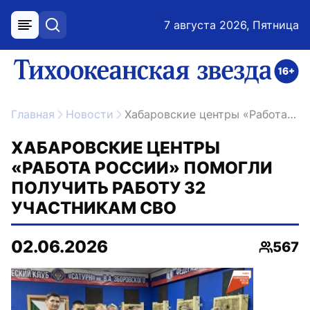
7 августа 2026, Пятница
меню
поиск
возрастное ограничение 16+
ссылка на главную
Главная
Новости
Хабаровские центры «Работа России» помогли получить работу 32 участникам СВО
ХАБАРОВСКИЕ ЦЕНТРЫ
«РАБОТА РОССИИ» ПОМОГЛИ
ПОЛУЧИТЬ РАБОТУ 32
УЧАСТНИКАМ СВО
02.06.2026
567
Просмо