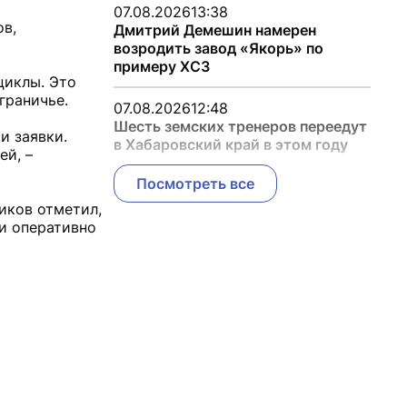
07.08.2026
13:38
ов,
Дмитрий Демешин намерен
возродить завод «Якорь» по
примеру ХСЗ
циклы. Это
граничье.
07.08.2026
12:48
Шесть земских тренеров переедут
и заявки.
в Хабаровский край в этом году
й, –
Посмотреть все
иков отметил,
и оперативно