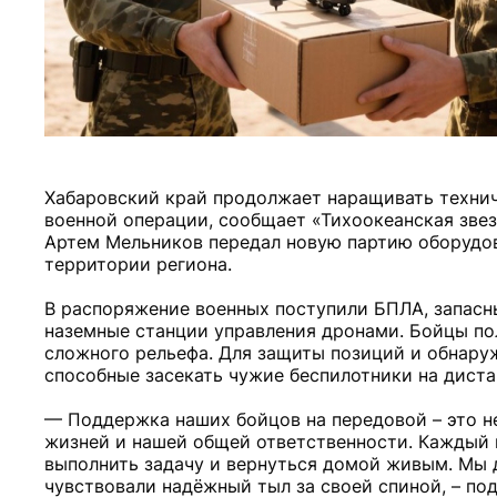
Хабаровский край продолжает наращивать техни
военной операции, сообщает «Тихоокеанская зве
Артем Мельников передал новую партию оборудов
территории региона.
В распоряжение военных поступили БПЛА, запасны
наземные станции управления дронами. Бойцы по
сложного рельефа. Для защиты позиций и обнаруж
способные засекать чужие беспилотники на дист
— Поддержка наших бойцов на передовой – это не
жизней и нашей общей ответственности. Каждый 
выполнить задачу и вернуться домой живым. Мы д
чувствовали надёжный тыл за своей спиной, – по