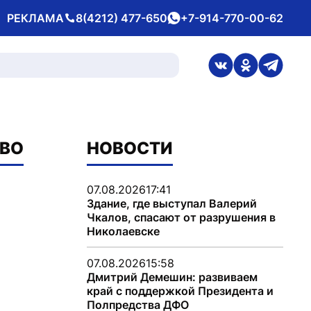
РЕКЛАМА
8(4212) 477-650
+7-914-770-00-62
Телефон
whatsApp
ссылка на стран
ссылка на 
ссылка
СВО
НОВОСТИ
07.08.2026
17:41
Здание, где выступал Валерий
Чкалов, спасают от разрушения в
Николаевске
07.08.2026
15:58
Дмитрий Демешин: развиваем
край с поддержкой Президента и
Полпредства ДФО