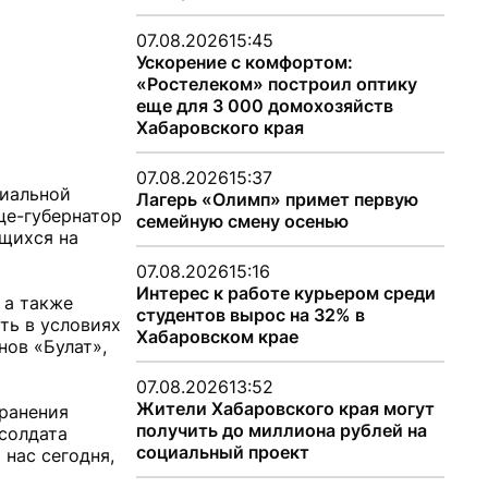
07.08.2026
15:45
Ускорение с комфортом:
«Ростелеком» построил оптику
еще для 3 000 домохозяйств
Хабаровского края
07.08.2026
15:37
циальной
Лагерь «Олимп» примет первую
це-губернатор
семейную смену осенью
щихся на
07.08.2026
15:16
Интерес к работе курьером среди
 а также
студентов вырос на 32% в
ть в условиях
Хабаровском крае
нов «Булат»,
07.08.2026
13:52
Жители Хабаровского края могут
хранения
получить до миллиона рублей на
солдата
социальный проект
нас сегодня,