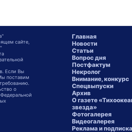
а"
Главная
оящем сайте,
Новости
"
Статьи
та
Вопрос дня
зательной
Постфактум
в. Если Вы
Некролог
 Мы поставим
Внимание, конкурс
 требованию.
Спецвыпуски
ьство о
Архив
 Федеральной
О газете «Тихоокеа
ных
звезда»
"
Фотогалерея
Видеогалерея
Реклама и подписк