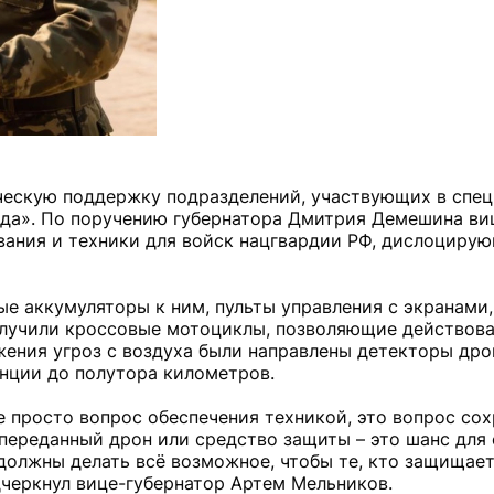
ческую поддержку подразделений, участвующих в спе
зда». По поручению губернатора Дмитрия Демешина ви
ания и техники для войск нацгвардии РФ, дислоцирую
е аккумуляторы к ним, пульты управления с экранами,
лучили кроссовые мотоциклы, позволяющие действова
ения угроз с воздуха были направлены детекторы дро
анции до полутора километров.
 просто вопрос обеспечения техникой, это вопрос со
переданный дрон или средство защиты – это шанс для 
олжны делать всё возможное, чтобы те, кто защищает 
дчеркнул вице-губернатор Артем Мельников.