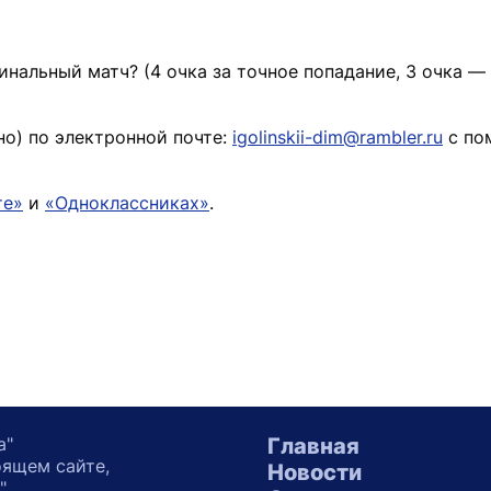
инальный матч? (4 очка за точное попадание, 3 очка —
о) по электронной почте:
igolinskii-dim@rambler.ru
с по
те»
и
«Одноклассниках»
.
а"
Главная
оящем сайте,
Новости
"