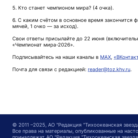
5. Кто станет чемпионом мира? (4 очка).
6. С каким счётом в основное время закончится ф
мячей, 1 очко — за исход).
Свои ответы присылайте до 22 июня (включительн
«Чемпионат мира-2026».
Подписывайтесь на наши каналы в
MAX
,
«ВКонтак
Почта для связи с редакцией:
reader@toz.khv.ru
.
© 2011 –2025, АО "Редакция "Тихоокеанская звезд
Все права на материалы, опубликованные на наст
принадлежат АО "Редакция "Тихоокеанская звезда