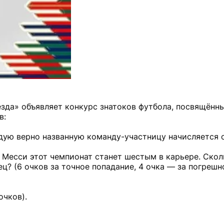
езда» объявляет конкурс знатоков футбола, посвящённ
в:
ждую верно названную команду-участницу начисляется о
 Месси этот чемпионат станет шестым в карьере. Скол
ец? (6 очков за точное попадание, 4 очка — за погрешн
очков).