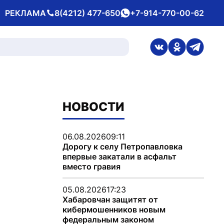
РЕКЛАМА
8(4212) 477-650
+7-914-770-00-62
Телефон
whatsApp
ссылка на стран
ссылка на 
ссылка
НОВОСТИ
06.08.2026
09:11
Дорогу к селу Петропавловка
впервые закатали в асфальт
вместо гравия
05.08.2026
17:23
Хабаровчан защитят от
кибермошенников новым
федеральным законом