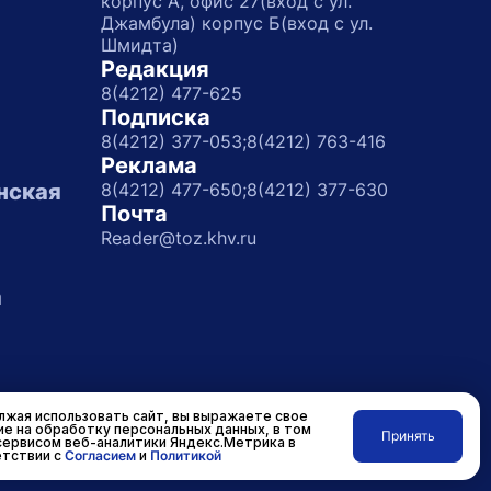
корпус А, офис 27(вход с ул.
Джамбула) корпус Б(вход с ул.
Шмидта)
Редакция
8(4212) 477-625
Подписка
8(4212) 377-053;
8(4212) 763-416
Реклама
нская
8(4212) 477-650;
8(4212) 377-630
Почта
Reader@toz.khv.ru
а
жая использовать сайт, вы выражаете свое
ие на обработку персональных данных, в том
Принять
сервисом веб-аналитики Яндекс.Метрика в
Разработано в
RASA
тствии с
Согласием
и
Политикой