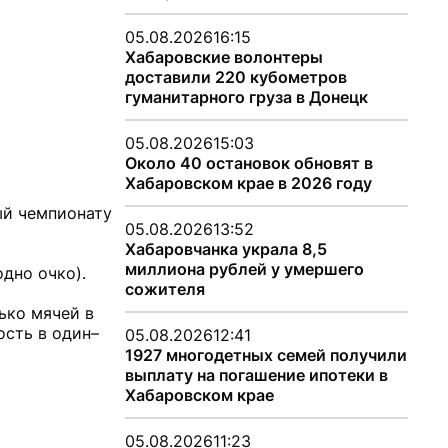
05.08.2026
16:15
Хабаровские волонтеры
доставили 220 кубометров
гуманитарного груза в Донецк
05.08.2026
15:03
Около 40 остановок обновят в
Хабаровском крае в 2026 году
ый чемпионату
05.08.2026
13:52
Хабаровчанка украла 8,5
миллиона рублей у умершего
дно очко).
сожителя
ько мячей в
ость в один–
05.08.2026
12:41
1927 многодетных семей получили
выплату на погашение ипотеки в
Хабаровском крае
05.08.2026
11:23