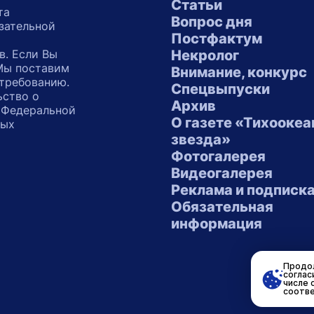
Статьи
та
Вопрос дня
зательной
Постфактум
в. Если Вы
Некролог
 Мы поставим
Внимание, конкурс
 требованию.
Спецвыпуски
ьство о
Архив
 Федеральной
О газете «Тихоокеа
ных
звезда»
"
Фотогалерея
Видеогалерея
Реклама и подписк
Обязательная
информация
Продол
соглас
числе 
соотве