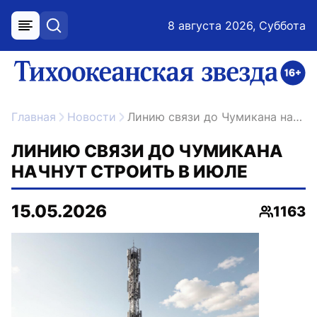
8 августа 2026, Суббота
меню
поиск
возрастное ограничение 16+
ссылка на главную
Главная
Новости
Линию связи до Чумикана начнут строить в июле
ЛИНИЮ СВЯЗИ ДО ЧУМИКАНА
НАЧНУТ СТРОИТЬ В ИЮЛЕ
15.05.2026
1163
Просмо