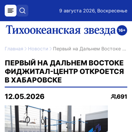
9 августа 2026, Воскресенье
меню
поиск
возрастное ограничение 16+
ссылка на главную
Главная
Новости
Первый на Дальнем Востоке фиджитал-центр откроется в Хабаровске
ПЕРВЫЙ НА ДАЛЬНЕМ ВОСТОКЕ
ФИДЖИТАЛ-ЦЕНТР ОТКРОЕТСЯ
В ХАБАРОВСКЕ
12.05.2026
691
Просмо