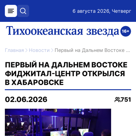
6 августа 2026, Четверг
меню
поиск
возрастное ограничение 16+
ссылка на главную
Главная
Новости
Первый на Дальнем Востоке фиджитал-центр открылся в Хабаровске
ПЕРВЫЙ НА ДАЛЬНЕМ ВОСТОКЕ
ФИДЖИТАЛ-ЦЕНТР ОТКРЫЛСЯ
В ХАБАРОВСКЕ
02.06.2026
751
Просм