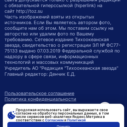
с обязательной гиперссылкой (hiperlink) на
сайт http://toz.su
Часть изображений взяты из открытых
источников. Если Вы являетесь автором фото,
сообщите нам об этом. Мы поставим ссылку на
авторство или удалим фото по Вашему
требованию. Сетевое издание Тихоокеанская
звезда, свидетельство о регистрации ЭЛ № ФС77-
75133 выдано 07.03.2019 Федеральной службой по
надзору в сфере связи, информационных
технологий и массовых коммуникаций
Учредитель АО "Редакция "Тихоокеанская звезда"
Главный редактор: Денчик Е.Д.
Пользовательское соглашение
Политика конфиденциальности
Продолжая использовать сайт, вы выражаете свое
возрастное ограничение 16+
ссылка на главную
согласие на обработку персональных данных, в том
числе сервисом веб-аналитики Яндекс.Метрика в
соответствии с
Согласием
и
Политикой
ссылка на страницу в Вконтакте
ссылка на страницу в Одно
ссылка на канал в Тел
Принять