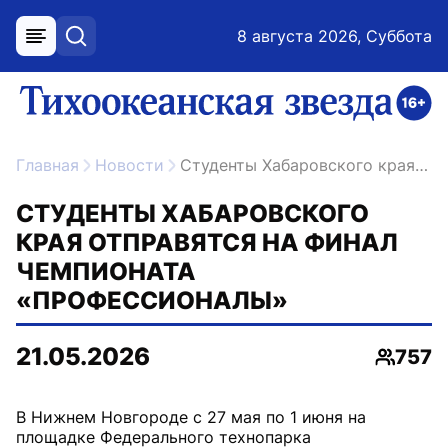
8 августа 2026, Суббота
меню
поиск
возрастное ограничение 16+
ссылка на главную
Главная
Новости
Студенты Хабаровского края отправятся на финал чемпионата «Профессионалы»
СТУДЕНТЫ ХАБАРОВСКОГО
КРАЯ ОТПРАВЯТСЯ НА ФИНАЛ
ЧЕМПИОНАТА
«ПРОФЕССИОНАЛЫ»
21.05.2026
757
Просмо
В Нижнем Новгороде с 27 мая по 1 июня на
площадке Федерального технопарка