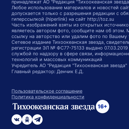
принадлежат АО "Редакция "Тихоокеанская звезда
Любое использование материалов и новостей сай
допускается только с разрешения редакции с обя
гиперссылкой (hiperlink) на сайт http://toz.su
Часть изображений взяты из открытых источнико
являетесь автором фото, сообщите нам об этом.
ссылку на авторство или удалим фото по Вашему
Сетевое издание Тихоокеанская звезда, свидетел
регистрации ЭЛ № ФС77-75133 выдано 07.03.2019
службой по надзору в сфере связи, информацион
технологий и массовых коммуникаций
Учредитель АО "Редакция "Тихоокеанская звезда
Главный редактор: Денчик Е.Д.
Пользовательское соглашение
Политика конфиденциальности
возрастное ограничение 16+
ссылка на главную
ссылка на страницу в Вконтакте
ссылка на страницу в Одноклассниках
ссылка на канал в Телеграмм