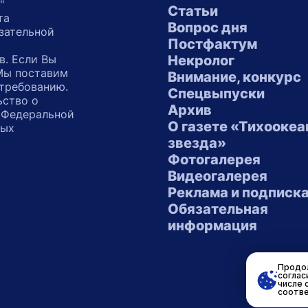
"
Статьи
та
Вопрос дня
зательной
Постфактум
в. Если Вы
Некролог
 Мы поставим
Внимание, конкурс
 требованию.
Спецвыпуски
ьство о
Архив
 Федеральной
О газете «Тихоокеа
ных
звезда»
"
Фотогалерея
Видеогалерея
Реклама и подписк
Обязательная
информация
Продол
соглас
числе 
соотве