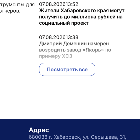
07.08.2026
13:52
струменты для
Жители Хабаровского края могут
ртнеров.
получить до миллиона рублей на
социальный проект
07.08.2026
13:38
Дмитрий Демешин намерен
возродить завод «Якорь» по
примеру ХСЗ
Посмотреть все
Адрес
680038 г. Хабаровск, ул. Серышева, 31,