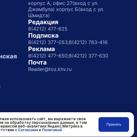
корпус А, офис 27(вход с ул.
Джамбула) корпус Б(вход с ул.
Шмидта)
Редакция
8(4212) 477-625
Подписка
8(4212) 377-053;
8(4212) 763-416
Реклама
нская
8(4212) 477-650;
8(4212) 377-630
Почта
Reader@toz.khv.ru
а
жая использовать сайт, вы выражаете свое
ие на обработку персональных данных, в том
Принять
сервисом веб-аналитики Яндекс.Метрика в
Разработано в
RASA
тствии с
Согласием
и
Политикой