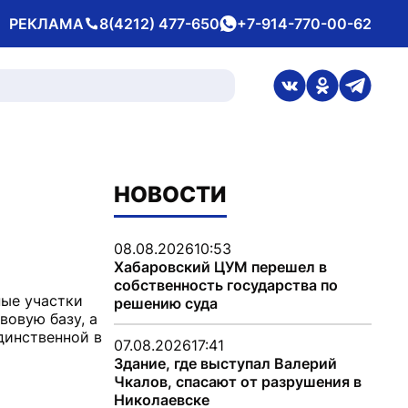
РЕКЛАМА
8(4212) 477-650
+7-914-770-00-62
Телефон
whatsApp
ссылка на стран
ссылка на 
ссылка
НОВОСТИ
08.08.2026
10:53
Хабаровский ЦУМ перешел в
собственность государства по
ые участки
решению суда
вовую базу, а
динственной в
07.08.2026
17:41
Здание, где выступал Валерий
Чкалов, спасают от разрушения в
Николаевске