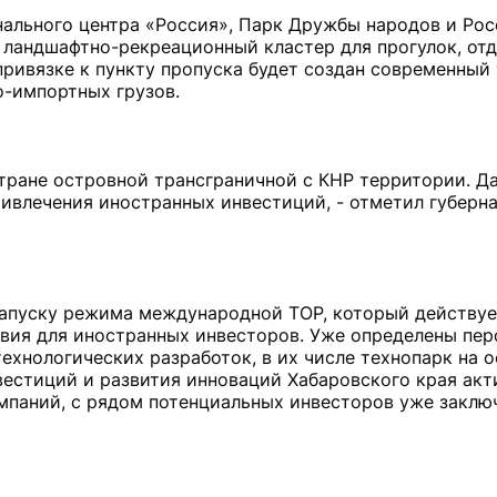
ального центра «Россия», Парк Дружбы народов и Рос
 ландшафтно-рекреационный кластер для прогулок, от
ривязке к пункту пропуска будет создан современный
о-импортных грузов.
стране островной трансграничной с КНР территории. Д
влечения иностранных инвестиций, - отметил губерн
запуску режима международной ТОР, который действует
овия для иностранных инвесторов. Уже определены пе
хнологических разработок, в их числе технопарк на 
вестиций и развития инноваций Хабаровского края акт
омпаний, с рядом потенциальных инвесторов уже заклю