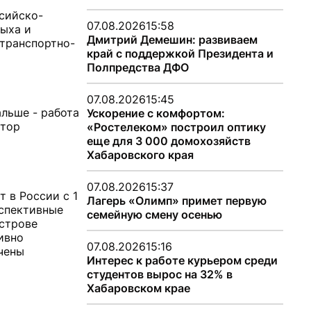
сийско-
07.08.2026
15:58
дыха и
Дмитрий Демешин: развиваем
 транспортно-
край с поддержкой Президента и
Полпредства ДФО
07.08.2026
15:45
альше - работа
Ускорение с комфортом:
атор
«Ростелеком» построил оптику
еще для 3 000 домохозяйств
Хабаровского края
07.08.2026
15:37
 в России с 1
Лагерь «Олимп» примет первую
рспективные
семейную смену осенью
острове
ивно
07.08.2026
15:16
чены
Интерес к работе курьером среди
студентов вырос на 32% в
Хабаровском крае