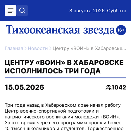
8 августа 2026, Суббота
меню
поиск
возрастное ограничение 16+
ссылка на главную
Главная
Новости
Центру «ВОИН» в Хабаровске исполнилось три года
ЦЕНТРУ «ВОИН» В ХАБАРОВСКЕ
ИСПОЛНИЛОСЬ ТРИ ГОДА
15.05.2026
1042
Просмот
Три года назад в Хабаровском крае начал работу
Центр военно-спортивной подготовки и
патриотического воспитания молодежи «ВОИН».
За это время через его программы прошли более
10 тысяч школьников и студентов. Торжественное