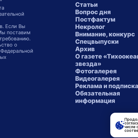
"
Статьи
та
Вопрос дня
зательной
Постфактум
в. Если Вы
Некролог
 Мы поставим
Внимание, конкурс
 требованию.
Спецвыпуски
ьство о
Архив
 Федеральной
О газете «Тихоокеа
ных
звезда»
"
Фотогалерея
Видеогалерея
Реклама и подписк
Обязательная
информация
Продол
соглас
числе 
соотве