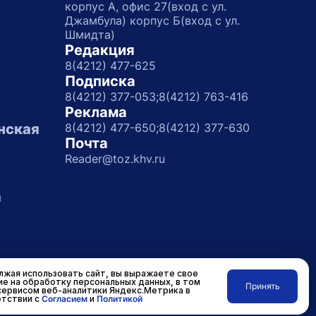
корпус А, офис 27(вход с ул.
Джамбула) корпус Б(вход с ул.
Шмидта)
Редакция
8(4212) 477-625
Подписка
8(4212) 377-053;
8(4212) 763-416
Реклама
нская
8(4212) 477-650;
8(4212) 377-630
Почта
Reader@toz.khv.ru
а
жая использовать сайт, вы выражаете свое
ие на обработку персональных данных, в том
Принять
сервисом веб-аналитики Яндекс.Метрика в
Разработано в
RASA
тствии с
Согласием
и
Политикой