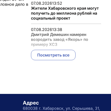
07.08.2026
13:52
ловное дело в
Жители Хабаровского края могут
получить до миллиона рублей на
социальный проект
07.08.2026
13:38
Дмитрий Демешин намерен
возродить завод «Якорь» по
примеру ХСЗ
Посмотреть все
Адрес
680038 г. Хабаровск, ул. Серышева, 31,