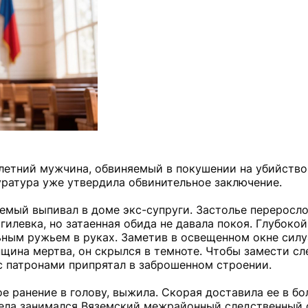
-летний мужчина, обвиняемый в покушении на убийств
уратура уже утвердила обвинительное заключение.
яемый выпивал в доме экс-супруги. Застолье переросло
илевка, но затаенная обида не давала покоя. Глубокой
ным ружьем в руках. Заметив в освещенном окне силуэ
нщина мертва, он скрылся в темноте. Чтобы замести сл
 с патронами припрятал в заброшенном строении.
е ранение в голову, выжила. Скорая доставила ее в бол
ела занимался Вяземский межрайонный следственный 