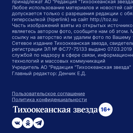
принадлежат АО "Редакция "Тихоокеанская звезда
Любое использование материалов и новостей сай
допускается только с разрешения редакции с обя
гиперссылкой (hiperlink) на сайт http://toz.su
Часть изображений взяты из открытых источнико
являетесь автором фото, сообщите нам об этом.
ссылку на авторство или удалим фото по Вашему
Сетевое издание Тихоокеанская звезда, свидетел
регистрации ЭЛ № ФС77-75133 выдано 07.03.2019
службой по надзору в сфере связи, информацион
технологий и массовых коммуникаций
Учредитель АО "Редакция "Тихоокеанская звезда
Главный редактор: Денчик Е.Д.
Пользовательское соглашение
Политика конфиденциальности
возрастное ограничение 16+
ссылка на главную
ссылка на страницу в Вконтакте
ссылка на страницу в Одноклассниках
ссылка на канал в Телеграмм