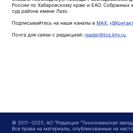
России по Хабаровскому краю и ЕАО. Собранных м
суд района имени Лазо.
Подписывайтесь на наши каналы в
MAX
,
«ВКонтак
Почта для связи с редакцией:
reader@toz.khv.ru
.
© 2011 –2025, АО "Редакция "Тихоокеанская звезд
Все права на материалы, опубликованные на наст