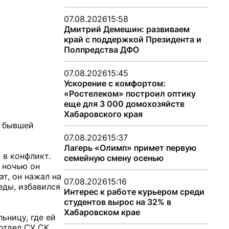
07.08.2026
15:58
Дмитрий Демешин: развиваем
край с поддержкой Президента и
Полпредства ДФО
07.08.2026
15:45
Ускорение с комфортом:
«Ростелеком» построил оптику
еще для 3 000 домохозяйств
Хабаровского края
о бывшей
07.08.2026
15:37
Лагерь «Олимп» примет первую
 в конфликт.
семейную смену осенью
 ночью он
т, он нажал на
07.08.2026
15:16
еды, избавился
Интерес к работе курьером среди
студентов вырос на 32% в
Хабаровском крае
ьницу, где ей
отдел СУ СК