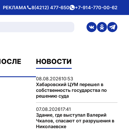
РЕКЛАМА
8(4212) 477-650
+7-914-770-00-62
Телефон
whatsApp
ссылка на стран
ссылка на 
ссылка
ПОСЛЕ
НОВОСТИ
08.08.2026
10:53
Хабаровский ЦУМ перешел в
собственность государства по
решению суда
07.08.2026
17:41
Здание, где выступал Валерий
Чкалов, спасают от разрушения в
Николаевске