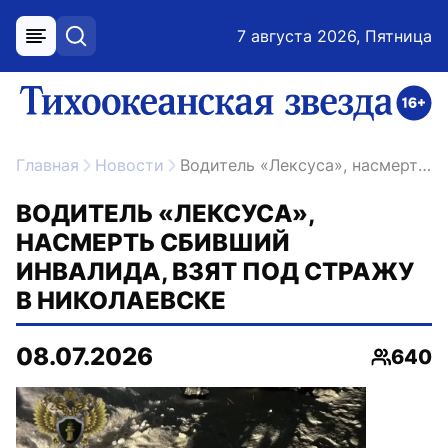
7 августа 2026, Пятница
меню
поиск
возрастное ограничение 16+
ссылка на главную
Главная
Новости
Водитель «Лексуса», насмерть сбивший инвалида, взят под стражу в Николаевске
ВОДИТЕЛЬ «ЛЕКСУСА»,
НАСМЕРТЬ СБИВШИЙ
ИНВАЛИДА, ВЗЯТ ПОД СТРАЖУ
В НИКОЛАЕВСКЕ
08.07.2026
640
Просмо