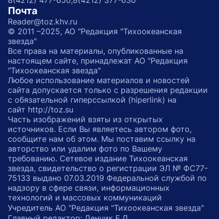
8(4212) 477-650;
8(4212) 377-630
Почта
Reader@toz.khv.ru
© 2011 –2025, АО "Редакция "Тихоокеанская
звезда"
Все права на материалы, опубликованные на
настоящем сайте, принадлежат АО "Редакция
"Тихоокеанская звезда"
Любое использование материалов и новостей
сайта допускается только с разрешения редакции
с обязательной гиперссылкой (hiperlink) на
сайт http://toz.su
Часть изображений взяты из открытых
источников. Если Вы являетесь автором фото,
сообщите нам об этом. Мы поставим ссылку на
авторство или удалим фото по Вашему
требованию. Сетевое издание Тихоокеанская
звезда, свидетельство о регистрации ЭЛ № ФС77-
75133 выдано 07.03.2019 Федеральной службой по
надзору в сфере связи, информационных
технологий и массовых коммуникаций
Учредитель АО "Редакция "Тихоокеанская звезда"
Главный редактор: Денчик Е.Д.