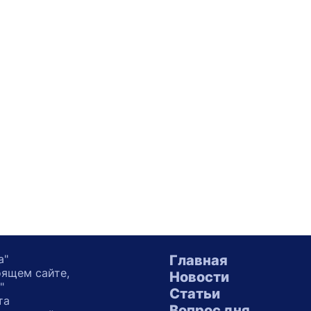
а"
Главная
оящем сайте,
Новости
"
Статьи
та
Вопрос дня