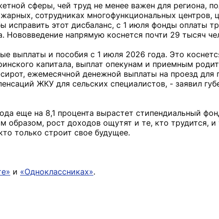
етной сферы, чей труд не менее важен для региона, п
ожарных, сотрудниках многофункциональных центров, 
ы исправить этот дисбаланс, с 1 июля фонды оплаты тр
а. Нововведение напрямую коснется почти 29 тысяч че
ые выплаты и пособия с 1 июля 2026 года. Это коснетс
ринского капитала, выплат опекунам и приемным роди
сирот, ежемесячной денежной выплаты на проезд для 
пенсаций ЖКУ для сельских специалистов, - заявил губ
ода еще на 8,1 процента вырастет стипендиальный фон
 образом, рост доходов ощутят и те, кто трудится, и 
кто только строит свое будущее.
те»
и
«Одноклассниках»
.