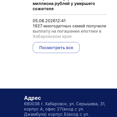
миллиона рублей у умершего
сожителя
05.08.2026
12:41
1927 многодетных семей получили
выплату на погашение ипотеки в
Хабаровском крае
Посмотреть все
Адрес
680038 г. Хабаровск, ул. Серышева, 31,
корпус А, офис 27(вход с ул.
Джамбула) корпус Б(вход с ул.