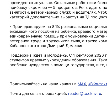
президентских указов. Остальные работники бюдж
прибавку скромнее — 5 процентов. Речь идет о п
занятости, ветеринарных служб и водителях. Чтоб
категорий дополнительно вырастут на 7,1 процент
- Проиндексируем на 8,1% региональные социальн
ежемесячного пособия на ребенка, краевого мате
единовременную помощь при усыновлении детей-
ветеранов труда и тружеников тыла, а также ком
Хабаровского края Дмитрий Демешин.
Поддержка ждет и молодежь. С 1 сентября 2026 г
студентов краевых учреждений образования. Таким
особенно нуждается в помощи государства, и те, 
Подписывайтесь на наши каналы в
MAX
,
«ВКонтак
Почта для связи с редакцией:
reader@toz.khv.ru
.