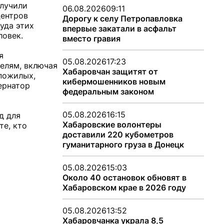
олучили
06.08.2026
09:11
центров
Дорогу к селу Петропавловка
уда этих
впервые закатали в асфальт
ловек.
вместо гравия
я
05.08.2026
17:23
телям, включая
Хабаровчан защитят от
пожилых,
кибермошенников новым
ернатор
федеральным законом
05.08.2026
16:15
д для
Хабаровские волонтеры
те, кто
доставили 220 кубометров
гуманитарного груза в Донецк
05.08.2026
15:03
Около 40 остановок обновят в
Хабаровском крае в 2026 году
05.08.2026
13:52
Хабаровчанка украла 8,5