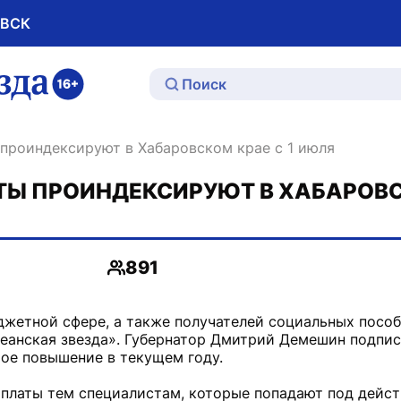
ОВСК
ю
ы проиндексируют в Хабаровском крае с 1 июля
АТЫ ПРОИНДЕКСИРУЮТ В ХАБАРОВ
891
Просмотры
джетной сфере, а также получателей социальных посо
еанская звезда». Губернатор Дмитрий Демешин подпис
рое повышение в текущем году.
рплаты тем специалистам, которые попадают под дейс