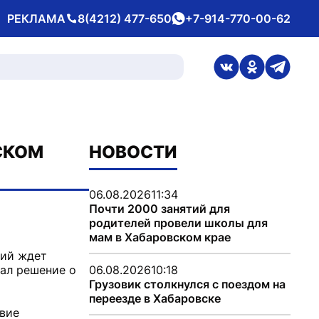
РЕКЛАМА
8(4212) 477-650
+7-914-770-00-62
Телефон
whatsApp
ссылка на стран
ссылка на 
ссылка
СКОМ
НОВОСТИ
06.08.2026
11:34
Почти 2000 занятий для
родителей провели школы для
мам в Хабаровском крае
бий ждет
ал решение о
06.08.2026
10:18
Грузовик столкнулся с поездом на
переезде в Хабаровске
твие