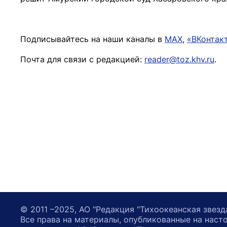
Подписывайтесь на наши каналы в
MAX
,
«ВКонтак
Почта для связи с редакцией:
reader@toz.khv.ru
.
© 2011 –2025, АО "Редакция "Тихоокеанская звезд
Все права на материалы, опубликованные на наст