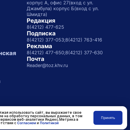
корпус А, офис 27(вход с ул.
Джамбула) корпус Б(вход с ул.
Шмидта)
Редакция
8(4212) 477-625
Подписка
8(4212) 377-053;
8(4212) 763-416
Реклама
нская
8(4212) 477-650;
8(4212) 377-630
Почта
Reader@toz.khv.ru
а
жая использовать сайт, вы выражаете свое
ие на обработку персональных данных, в том
Принять
сервисом веб-аналитики Яндекс.Метрика в
Разработано в
RASA
тствии с
Согласием
и
Политикой