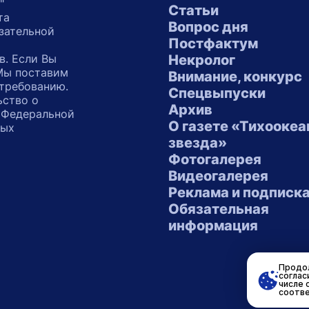
"
Статьи
та
Вопрос дня
зательной
Постфактум
в. Если Вы
Некролог
 Мы поставим
Внимание, конкурс
 требованию.
Спецвыпуски
ьство о
Архив
 Федеральной
О газете «Тихоокеа
ных
звезда»
"
Фотогалерея
Видеогалерея
Реклама и подписк
Обязательная
информация
Продол
соглас
числе 
соотве