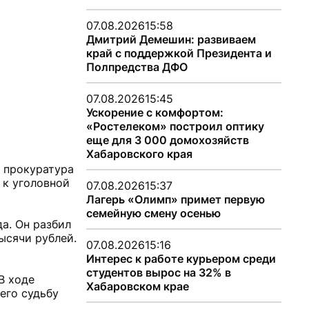
07.08.2026
15:58
Дмитрий Демешин: развиваем
край с поддержкой Президента и
Полпредства ДФО
07.08.2026
15:45
Ускорение с комфортом:
«Ростелеком» построил оптику
еще для 3 000 домохозяйств
Хабаровского края
я прокуратура
 к уголовной
07.08.2026
15:37
Лагерь «Олимп» примет первую
семейную смену осенью
а. Он разбил
ысячи рублей.
07.08.2026
15:16
Интерес к работе курьером среди
студентов вырос на 32% в
В ходе
Хабаровском крае
его судьбу