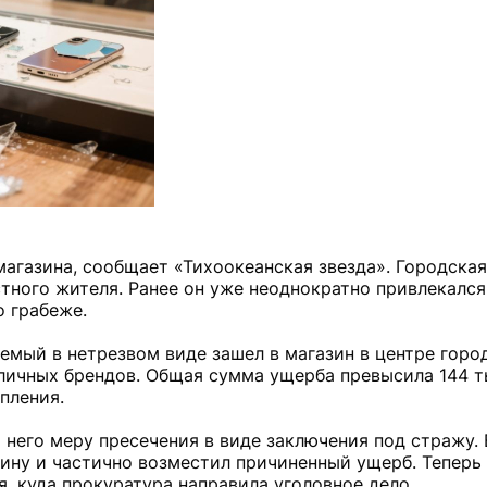
агазина, сообщает «Тихоокеанская звезда». Городска
тного жителя. Ранее он уже неоднократно привлекался
о грабеже.
емый в нетрезвом виде зашел в магазин в центре город
личных брендов. Общая сумма ущерба превысила 144 т
пления.
 него меру пресечения в виде заключения под стражу. 
ину и частично возместил причиненный ущерб. Теперь 
, куда прокуратура направила уголовное дело.