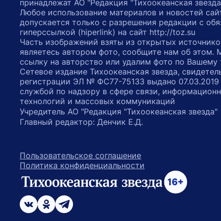
принадлежат АО "Редакция "Тихоокеанская звезда
Любое использование материалов и новостей сай
допускается только с разрешения редакции с обя
гиперссылкой (hiperlink) на сайт http://toz.su
Часть изображений взяты из открытых источнико
являетесь автором фото, сообщите нам об этом.
ссылку на авторство или удалим фото по Вашему
Сетевое издание Тихоокеанская звезда, свидетел
регистрации ЭЛ № ФС77-75133 выдано 07.03.2019
службой по надзору в сфере связи, информацион
технологий и массовых коммуникаций
Учредитель АО "Редакция "Тихоокеанская звезда
Главный редактор: Денчик Е.Д.
Пользовательское соглашение
Политика конфиденциальности
возрастное ограничение 16+
ссылка на главную
ссылка на страницу в Вконтакте
ссылка на страницу в Одноклассниках
ссылка на канал в Телеграмм