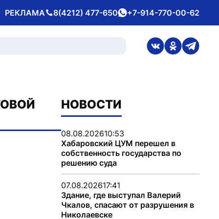
РЕКЛАМА
8(4212) 477-650
+7-914-770-00-62
Телефон
whatsApp
ссылка на стран
ссылка на 
ссылка
ТОВОЙ
НОВОСТИ
08.08.2026
10:53
Хабаровский ЦУМ перешел в
собственность государства по
решению суда
07.08.2026
17:41
Здание, где выступал Валерий
Чкалов, спасают от разрушения в
Николаевске