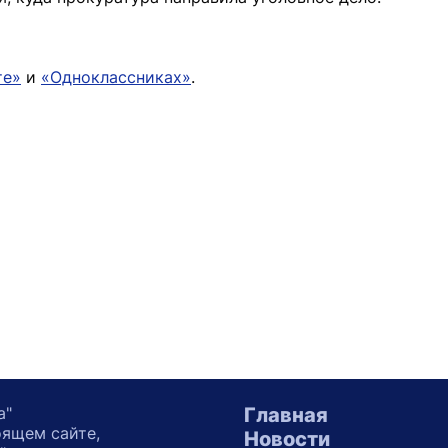
те»
и
«Одноклассниках»
.
а"
Главная
оящем сайте,
Новости