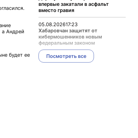
впервые закатали в асфальт
огласился.
вместо гравия
05.08.2026
17:23
вание
Хабаровчан защитят от
у а Андрей
кибермошенников новым
федеральным законом
не будет ее
Посмотреть все