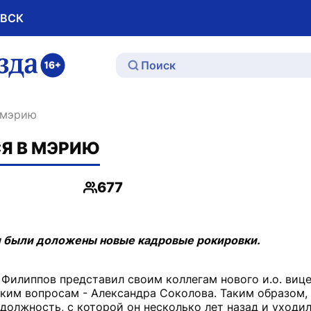
ОВСК
ю
в мэрию
Я В МЭРИЮ
677
Просмотры
и были доложены новые кадровые рокировки.
 Филиппов представил своим коллегам нового и.о. вице
ким вопросам - Александра Соколова. Таким образом,
у должность, с которой он несколько лет назад и уходи