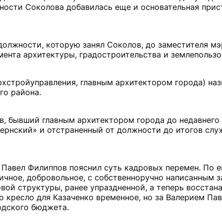
ности Соколова добавилась еще и основательная прист
 должности, которую занял Соколов, до заместителя мэ
мента архитектуры, градостроительства и землепользо
рхстройуправления, главным архитектором города) наз
го района.
в, бывший главным архитектором города до недавнего 
бернский» и отстраненный от должности до итогов слу
 Павел Филиппов пояснил суть кадровых перемен. По е
ичное, добровольное, с собственноручно написанным з
овой структуры, ранее упраздненной, а теперь восстан
то кресло для Казаченко временное, но за Валерием Па
одского бюджета.