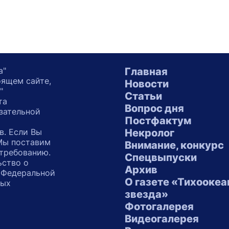
а"
Главная
оящем сайте,
Новости
"
Статьи
та
Вопрос дня
зательной
Постфактум
в. Если Вы
Некролог
 Мы поставим
Внимание, конкурс
 требованию.
Спецвыпуски
ьство о
Архив
 Федеральной
О газете «Тихоокеа
ных
звезда»
"
Фотогалерея
Видеогалерея