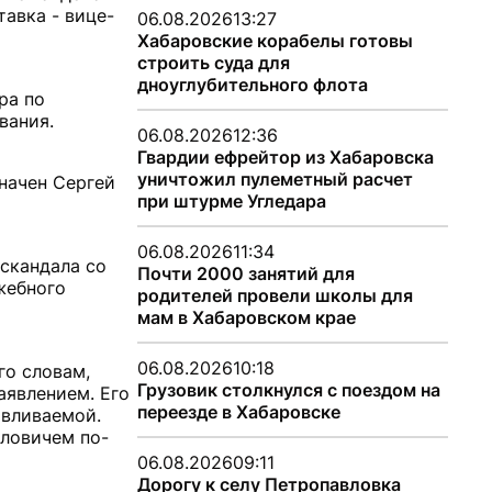
авка - вице-
06.08.2026
13:27
Хабаровские корабелы готовы
строить суда для
дноуглубительного флота
ра по
вания.
06.08.2026
12:36
Гвардии ефрейтор из Хабаровска
уничтожил пулеметный расчет
начен Сергей
при штурме Угледара
06.08.2026
11:34
скандала со
Почти 2000 занятий для
жебного
родителей провели школы для
мам в Хабаровском крае
06.08.2026
10:18
го словам,
Грузовик столкнулся с поездом на
аявлением. Его
переезде в Хабаровске
авливаемой.
вловичем по-
06.08.2026
09:11
Дорогу к селу Петропавловка