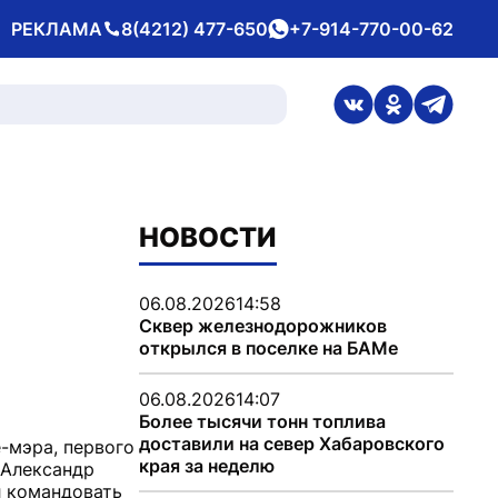
РЕКЛАМА
8(4212) 477-650
+7-914-770-00-62
Телефон
whatsApp
ссылка на стран
ссылка на 
ссылка
НОВОСТИ
06.08.2026
14:58
Сквер железнодорожников
открылся в поселке на БАМе
06.08.2026
14:07
Более тысячи тонн топлива
доставили на север Хабаровского
-мэра, первого
края за неделю
 Александр
л командовать