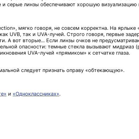
ые и серые линзы обеспечивают хорошую визуализацию 
tection», мягко говоря, не совсем корректна. На ярлыке
как UVB, так и UVA-лучей. Строго говоря, первые зад
и. А вот вторые... Если линзы очков не предусматрив
тельной опасности: темные стекла вызывают мидриаз 
икновения UVA-лучей «прямиком» к сетчатке глаза.
тимальной следует признать оправу «обтекающую».
те»
и
«Одноклассниках»
.