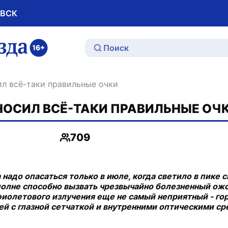
ОВСК
ю
ил всё-таки правильные очки
НОСИЛ ВСЁ-ТАКИ ПРАВИЛЬНЫЕ ОЧ
709
Просмотры
надо опасаться только в июле, когда светило в пике 
 вполне способно вызвать чрезвычайно болезненный ож
иолетового излучения еще не самый неприятный - го
й с глазной сетчаткой и внутренними оптическими сре