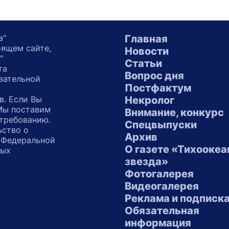
а"
Главная
оящем сайте,
Новости
"
Статьи
та
Вопрос дня
зательной
Постфактум
в. Если Вы
Некролог
 Мы поставим
Внимание, конкурс
 требованию.
Спецвыпуски
ьство о
Архив
 Федеральной
О газете «Тихоокеа
ных
звезда»
"
Фотогалерея
Видеогалерея
Реклама и подписк
Обязательная
информация