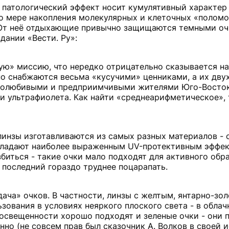
 патологический эффект носит кумулятивный характер -
по мере накопления молекулярных и клеточных «поломо
От неё отдыхающие привычно защищаются темными оч
дании «Вести. Ру»:
ую» миссию, что нередко отрицательно сказывается на
о снабжаются весьма «кусучими» ценниками, а их дву
долюбивыми и предприимчивыми жителями Юго-Восток
и ультрафиолета. Как найти «среднеарифметическое»,
 линзы изготавливаются из самых разных материалов - 
обладают наиболее выраженным UV-протективным эффек
биться - такие очки мало подходят для активного обр
 последний гораздо труднее поцарапать.
дача» очков. В частности, линзы с желтым, янтарно-зо
ования в условиях неяркого плоского света - в облачн
освещенности хорошо подходят и зеленые очки - они 
о (не совсем прав был сказочник А. Волков в своей 