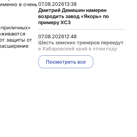
07.08.2026
13:38
именно в очень
Дмитрий Демешин намерен
возродить завод «Якорь» по
примеру ХСЗ
 «приличных»
ерживаются
07.08.2026
12:48
ают защиты от
Шесть земских тренеров переедут
(расширение
в Хабаровский край в этом году
Посмотреть все