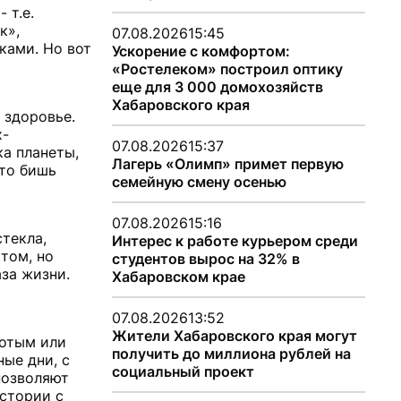
 т.е.
к»,
07.08.2026
15:45
ками. Но вот
Ускорение с комфортом:
«Ростелеком» построил оптику
еще для 3 000 домохозяйств
Хабаровского края
 здоровье.
х-
07.08.2026
15:37
а планеты,
Лагерь «Олимп» примет первую
 то бишь
семейную смену осенью
07.08.2026
15:16
стекла,
Интерес к работе курьером среди
том, но
студентов вырос на 32% в
аза жизни.
Хабаровском крае
07.08.2026
13:52
Жители Хабаровского края могут
лотым или
получить до миллиона рублей на
ые дни, с
социальный проект
позволяют
истории с