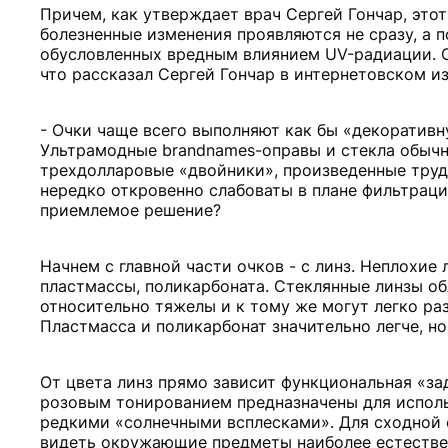
Причем, как утверждает врач Сергей Гончар, этот
болезненные изменения проявляются не сразу, а 
обусловленных вредным влиянием UV-радиации. 
что рассказал Сергей Гончар в интернетовском из
- Очки чаще всего выполняют как бы «декоративн
Ультрамодные brandnames-оправы и стекла обычн
трехдолларовые «двойники», произведенные тру
нередко откровенно слабоваты в плане фильтраци
приемлемое решение?
Начнем с главной части очков - с линз. Неплохие
пластмассы, поликарбоната. Стеклянные линзы 
относительно тяжелы и к тому же могут легко раз
Пластмасса и поликарбонат значительно легче, но
От цвета линз прямо зависит функциональная «за
розовым тонированием предназначены для использ
редкими «солнечными всплесками». Для сходной 
видеть окружающие предметы наиболее естественн