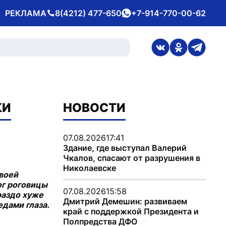
РЕКЛАМА
8(4212) 477-650
+7-914-770-00-62
Телефон
whatsApp
ссылка на стран
ссылка на 
ссылка
КИ
НОВОСТИ
07.08.2026
17:41
Здание, где выступал Валерий
Чкалов, спасают от разрушения в
Николаевске
своей
ог роговицы
07.08.2026
15:58
раздо хуже
Дмитрий Демешин: развиваем
дами глаза.
край с поддержкой Президента и
Полпредства ДФО