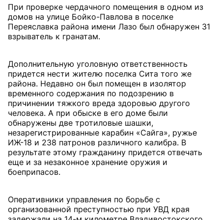
При проверке чердачного помещения в одном из
домов на улице Бойко-Павлова в поселке
Переяславка района имени Лазо был обнаружен 31
взрыватель к гранатам.
Дополнительную уголовную ответственность
придется нести жителю поселка Сита того же
района. Недавно он был помещен в изолятор
временного содержания по подозрению в
причинении тяжкого вреда здоровью другого
человека. А при обыске в его доме были
обнаружены две тротиловые шашки,
незарегистрированные карабин «Сайга», ружье
ИЖ-18 и 238 патронов различного калибра. В
результате этому гражданину придется отвечать
еще и за незаконное хранение оружия и
боеприпасов.
Оперативники управления по борьбе с
организованной преступностью при УВД края
задержали на 14-м километре Владивостокского