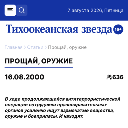
7 августа 2026, Пятница
меню
поиск
возрастное ограничение 16+
ссылка на главную
Главная
Статьи
Прощай, оружие
ПРОЩАЙ, ОРУЖИЕ
16.08.2000
636
Просмо
В ходе продолжающейся антитеррористической
операции сотрудники правоохранительных
органов усиленно ищут взрывчатые вещества,
оружие и боеприпасы. И находят.