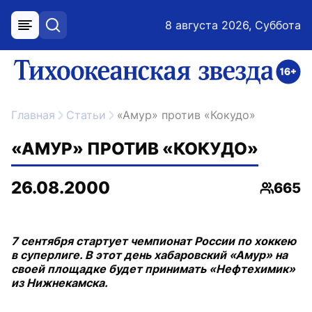
8 августа 2026, Суббота
меню
поиск
возрастное ограничение 16+
ссылка на главную
Главная
Статьи
«Амур» против «Кокудо»
«АМУР» ПРОТИВ «КОКУДО»
26.08.2000
665
Просмо
7 сентября стартует чемпионат России по хоккею
в суперлиге. В этот день хабаровский «Амур» на
своей площадке будет принимать «Нефтехимик»
из Нижнекамска.