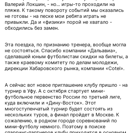
Валерий Локшин, - но... игры-то проходили на
пляже. К такому повороту событий мы оказались
не готовы - на песке мои ребята играть не
привыкли. Да и «физики» порой не хватало -
обходились без замен.
Эта поездка, по признанию тренера, вообще могла
не состояться. Спасибо компании «Дальавиа»,
сделавшей юным футболистам скидки на билеты, а
также краевому комитету по делам молодежи,
дирекции Хабаровского рынка, компании «Cotel».
А сейчас вот новое приглашение клубу пришло - на
турнир в Уфу. А с октября стартует мини-
футбольное первенство России по третьей лиге,
куда включили и «Дину-Восток». Этот
многоступенчатый турнир будет состоять из
нескольких туров, а финал пройдет в Москве. К
сожалению, в родном городе соревнований по
мини-футболу немного. Поэтому в поиске
спарринг-партнеров клубу приходится в основном