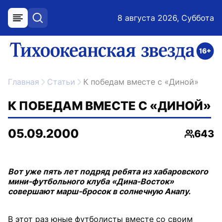
8 августа 2026, Суббота
меню
поиск
возрастное ограничение 16+
ссылка на главную
Главная
Статьи
К победам вместе с «Диной»
К ПОБЕДАМ ВМЕСТЕ С «ДИНОЙ»
05.09.2000
643
Просмо
Вот уже пять лет подряд ребята из хабаровского
мини-футбольного клуба «Дина-Восток»
совершают марш-бросок в солнечную Анапу.
В этот раз юные футболисты вместе со своим