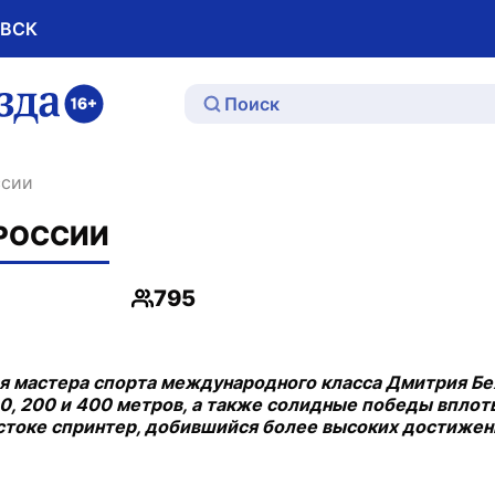
ОВСК
ю
ссии
 РОССИИ
795
Просмотры
ия мастера спорта международного класса Дмитрия Бе
, 200 и 400 метров, а также солидные победы вплот
стоке спринтер, добившийся более высоких достижени