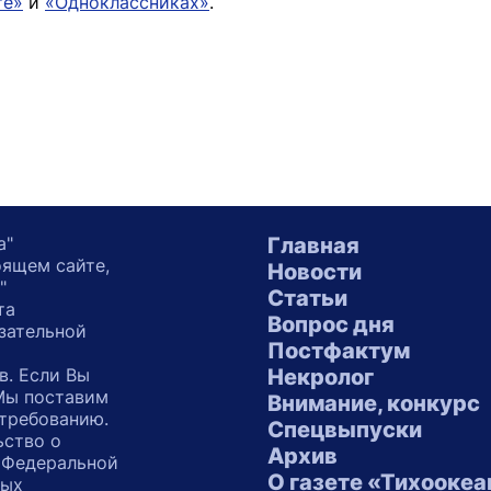
те»
и
«Одноклассниках»
.
а"
Главная
оящем сайте,
Новости
"
Статьи
та
Вопрос дня
зательной
Постфактум
в. Если Вы
Некролог
 Мы поставим
Внимание, конкурс
 требованию.
Спецвыпуски
ьство о
Архив
 Федеральной
О газете «Тихоокеа
ных