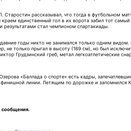
П. Старостин рассказывал, что тогда в футбольном ма
раем единственный гол в их ворота забил тот самый 
и результатами стал чемпионом спартакиады.
е давние годы никто не занимался только одним видом.
, не только прыгал в высоту (189 см), но был исключ
иктор Грудзинский греб, метал легкоатлетические сна
зерова «Баллада о спорте» есть кадры, запечатлевшие
 финишной линии. Летящим по дорожке и запомнился К
 сообщения.