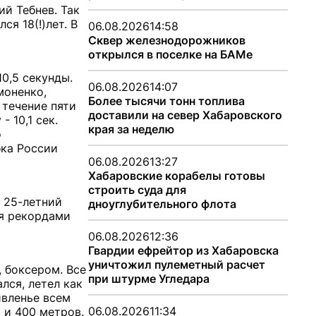
й Тебнев. Так
я 18(!)лет. В
06.08.2026
14:58
Сквер железнодорожников
открылся в поселке на БАМе
0,5 секунды.
06.08.2026
14:07
моненко,
Более тысячи тонн топлива
 течение пяти
доставили на север Хабаровского
 10,1 сек.
края за неделю
о
бка России
06.08.2026
13:27
Хабаровские корабелы готовы
строить суда для
 25-летний
дноуглубительного флота
я рекордами
06.08.2026
12:36
Гвардии ефрейтор из Хабаровска
уничтожил пулеметный расчет
 боксером. Все
при штурме Угледара
лся, летел как
ивленье всем
06.08.2026
11:34
 и 400 метров.