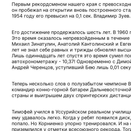
Первым рекордсменом нашего края с превосходным
он пробежал на открытии вновь построенного стад
1954 году его превысил на 0,1 сек. Владимир Зуев.
Его достижение продержалось шесть лет. В 1960 
Это время оказалось непревзойденным в течение 1
Михаил Зинатулин, Анатолий Кантолинский и Евге
лет не знал себе равных и трижды обновлял высшее 
Лишь одиннадцать лет спустя это время сумел по
автохронометражу - 10,37! Одновременно с Димой
Андрей Черенцов, уступивший Бею лишь 0,01 секу
Теперь несколько слов о полузабытом чемпионе 
командир конно-горной батареи Дальневосточно
страны и выигрышем двух спринтерских дистанци
Тимофей учился в Уссурийском реальном училище
ему удавалось легко. Когда у ребят появился диск
попало. Но Корниенко упорно тренировался. И на
приземлился у отметки всесоюзного рекорда. Тогд