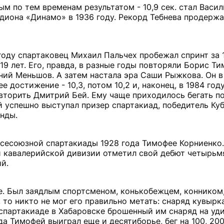
 по тем временам результатом - 10,9 сек. стал Васили
иона «Динамо» в 1936 году. Рекорд Тебнева продержалс
году спартаковец Михаил Пальчех пробежал спринт за 1
9 лет. Его, правда, в разные годы повторяли Борис Ти
ний Меньшов. А затем настала эра Саши Рыжкова. Он в
достижение - 10,3, потом 10,2 и, наконец, в 1984 году -
вторить Дмитрий Бей. Ему чаще приходилось бегать п
 успешно выступал призер спартакиад, победитель Ку
нды.
Всесоюзной спартакиады 1928 года Тимофее Корниенко.
й кавалерийской дивизии отметил свой дебют четырьм
й.
. Был заядлым спортсменом, конькобежцем, конником,
, то никто не мог его правильно метать: снаряд кувырка
 спартакиаде в Хабаровске брошенный им снаряд на уд
а Тимофей выиграл еще и десятиборье, бег на 100, 200