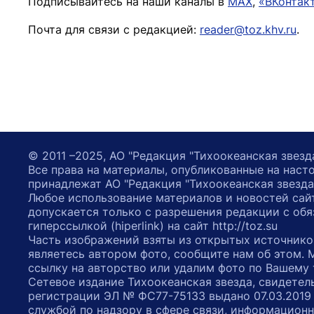
Подписывайтесь на наши каналы в
MAX
,
«ВКонтак
Почта для связи с редакцией:
reader@toz.khv.ru
.
© 2011 –2025, АО "Редакция "Тихоокеанская звезд
Все права на материалы, опубликованные на наст
принадлежат АО "Редакция "Тихоокеанская звезда
Любое использование материалов и новостей сай
допускается только с разрешения редакции с обя
гиперссылкой (hiperlink) на сайт http://toz.su
Часть изображений взяты из открытых источнико
являетесь автором фото, сообщите нам об этом.
ссылку на авторство или удалим фото по Вашему
Сетевое издание Тихоокеанская звезда, свидетел
регистрации ЭЛ № ФС77-75133 выдано 07.03.2019
службой по надзору в сфере связи, информацион