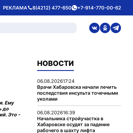
РЕКЛАМА
8(4212) 477-650
+7-914-770-00-62
Телефон
whatsApp
ссылка на стран
ссылка на 
ссылка
НОВОСТИ
06.08.2026
17:24
Врачи Хабаровска начали лечить
последствия инсульта точечными
уколами
я. Ему
ь до
06.08.2026
16:39
й. Это -
Начальника стройучастка в
Хабаровске осудят за падение
рабочего в шахту лифта