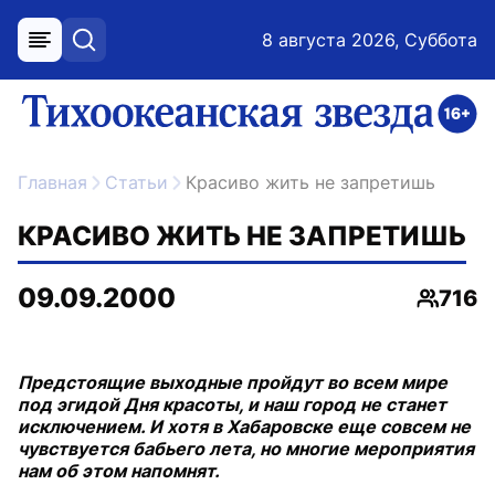
8 августа 2026, Суббота
меню
поиск
возрастное ограничение 16+
ссылка на главную
Главная
Статьи
Красиво жить не запретишь
КРАСИВО ЖИТЬ НЕ ЗАПРЕТИШЬ
09.09.2000
716
Просм
Предстоящие выходные пройдут во всем мире
под эгидой Дня красоты, и наш город не станет
исключением. И хотя в Хабаровске еще совсем не
чувствуется бабьего лета, но многие мероприятия
нам об этом напомнят.