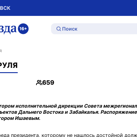
ОВСК
ю
я
РУЛЯ
659
Просмотры
ктором исполнительной дирекции Совета межрегиона
ектов Дальнего Востока и Забайкалья. Распоряжение
тором Ишаевым.
реда президента, которому не нашлось достойной дол