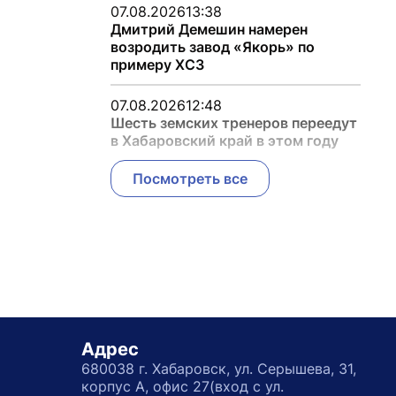
07.08.2026
13:38
Дмитрий Демешин намерен
возродить завод «Якорь» по
примеру ХСЗ
07.08.2026
12:48
Шесть земских тренеров переедут
в Хабаровский край в этом году
Посмотреть все
Адрес
680038 г. Хабаровск, ул. Серышева, 31,
корпус А, офис 27(вход с ул.