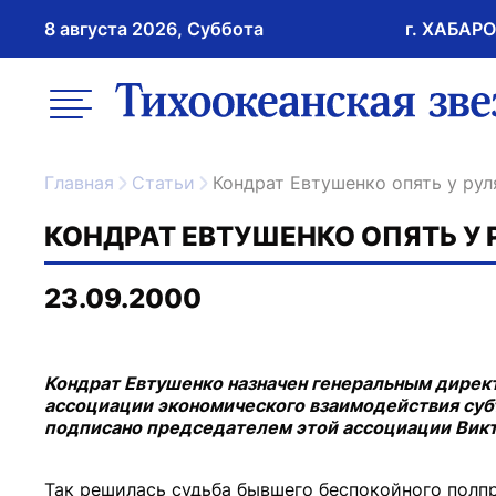
8 августа 2026, Суббота
г. ХАБАР
возрастное ограничение 16+
меню
ссылка на главну
Главная
Статьи
Кондрат Евтушенко опять у рул
КОНДРАТ ЕВТУШЕНКО ОПЯТЬ У 
23.09.2000
Кондрат Евтушенко назначен генеральным дире
ассоциации экономического взаимодействия субъ
подписано председателем этой ассоциации Вик
Так решилась судьба бывшего беспокойного полп