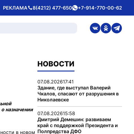
РЕКЛАМА
8(4212) 477-650
+7-914-770-00-62
Телефон
whatsApp
ссылка на стран
ссылка на 
ссылка
НОВОСТИ
07.08.2026
17:41
Здание, где выступал Валерий
Чкалов, спасают от разрушения в
Николаевске
льной
 о назначении
07.08.2026
15:58
Дмитрий Демешин: развиваем
край с поддержкой Президента и
Полпредства ДФО
жности в новом