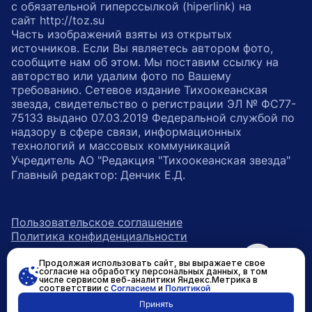
с обязательной гиперссылкой (hiperlink) на
сайт http://toz.su
Часть изображений взяты из открытых
источников. Если Вы являетесь автором фото,
сообщите нам об этом. Мы поставим ссылку на
авторство или удалим фото по Вашему
требованию. Сетевое издание Тихоокеанская
звезда, свидетельство о регистрации ЭЛ № ФС77-
75133 выдано 07.03.2019 Федеральной службой по
надзору в сфере связи, информационных
технологий и массовых коммуникаций
Учредитель АО "Редакция "Тихоокеанская звезда"
Главный редактор: Денчик Е.Д.
Пользовательское соглашение
Политика конфиденциальности
Продолжая использовать сайт, вы выражаете свое
возрастное ограничение 16+
ссылка на главную
согласие на обработку персональных данных, в том
числе сервисом веб-аналитики Яндекс.Метрика в
соответствии с
Согласием
и
Политикой
ссылка на страницу в Вконтакте
ссылка на страницу в Одно
ссылка на канал в Тел
Принять
Разработано в
RASA