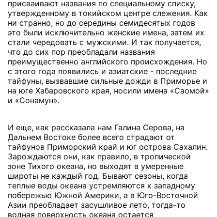
присваивают названия по специальному списку,
утвержденному в токийском центре слежения. Как
ни странно, но до середины семидесятых годов
это были исключительно женские имена, затем их
стали чередовать с мужскими. И так получается,
что до сих пор преобладали названия
преимущественно английского происхождения. Но
с этого года появились и азиатские - последние
тайфуны, вызвавшие сильные дожди в Приморье и
на юге Хабаровского края, носили имена «Саомой»
и «Сонамун».
И еще, как рассказала нам Галина Серова, на
Дальнем Востоке более всего страдают от
тайфунов Приморский край и юг острова Сахалин.
Зарождаются они, как правило, в тропической
зоне Тихого океана, но выходят в умеренные
широты не каждый год. Бывают сезоны, когда
теплые воды океана устремляются к западному
побережью Южной Америки, а в Юго-Восточной
Азии преобладает засушливое лето, тогда-то
водная поверхность океана остается