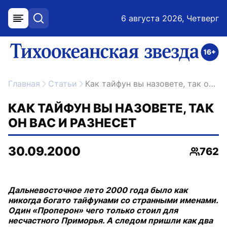
6 августа 2026, Четверг
меню
поиск
возрастное ограничение 16+
ссылка на главную
Главная
Статьи
Как тайфун вы назовете, так он вас и разнесет
КАК ТАЙФУН ВЫ НАЗОВЕТЕ, ТАК
ОН ВАС И РАЗНЕСЕТ
30.09.2000
762
Просмо
Дальневосточное лето 2000 года было как
никогда богато тайфунами со странными именами.
Один «Проперон» чего только стоил для
несчастного Приморья. А следом пришли как два