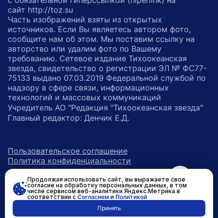
с обязательной гиперссылкой (hiperlink) на
сайт http://toz.su
Часть изображений взяты из открытых
источников. Если Вы являетесь автором фото,
сообщите нам об этом. Мы поставим ссылку на
авторство или удалим фото по Вашему
требованию. Сетевое издание Тихоокеанская
звезда, свидетельство о регистрации ЭЛ № ФС77-
75133 выдано 07.03.2019 Федеральной службой по
надзору в сфере связи, информационных
технологий и массовых коммуникаций
Учредитель АО "Редакция "Тихоокеанская звезда"
Главный редактор: Денчик Е.Д.
Пользовательское соглашение
Политика конфиденциальности
Продолжая использовать сайт, вы выражаете свое
возрастное ограничение 16+
ссылка на главную
согласие на обработку персональных данных, в том
числе сервисом веб-аналитики Яндекс.Метрика в
соответствии с
Согласием
и
Политикой
ссылка на страницу в Вконтакте
ссылка на страницу в Одно
ссылка на канал в Тел
Принять
Разработано в
RASA