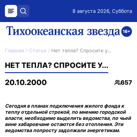
8 августа 2026, Суббота
меню
поиск
возрастное ограничение 16+
ссылка на главную
Главная
Статьи
Нет тепла? Спросите у...
НЕТ ТЕПЛА? СПРОСИТЕ У...
20.10.2000
657
Просмо
Сегодня в планах подключения жилого фонда к
теплу отдельной строкой, по мнению городской
власти, необходимо выделить ведомства, по чьей
вине хабаровчане остаются без отопления. Эти
ведомства попросту задолжали энергетикам.