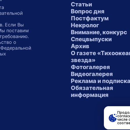
"
Статьи
та
Вопрос дня
зательной
Постфактум
в. Если Вы
Некролог
 Мы поставим
Внимание, конкурс
 требованию.
Спецвыпуски
ьство о
Архив
 Федеральной
О газете «Тихоокеа
ных
звезда»
"
Фотогалерея
Видеогалерея
Реклама и подписк
Обязательная
информация
Продол
соглас
числе 
соотве