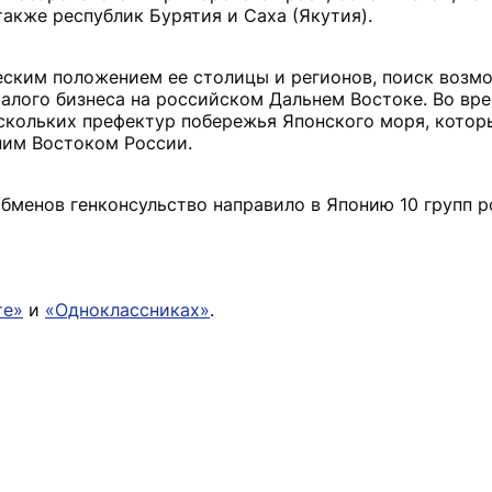
также республик Бурятия и Саха (Якутия).
ческим положением ее столицы и регионов, поиск возм
лого бизнеса на российском Дальнем Востоке. Во вре
скольких префектур побережья Японского моря, котор
ним Востоком России.
обменов генконсульство направило в Японию 10 групп 
те»
и
«Одноклассниках»
.