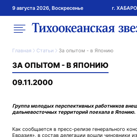
9 августа 2026, Воскресенье
г. ХАБАР
возрастное ограничение 16+
меню
ссылка на главну
Главная
Статьи
За опытом - в Японию
ЗА ОПЫТОМ - В ЯПОНИЮ
09.11.2000
Группа молодых перспективных работников вне
дальневосточных территорий поехала в Японию.
Как сообщается в пресс-релизе генерального кон
Евразия», в состав делегации вошли чиновники и