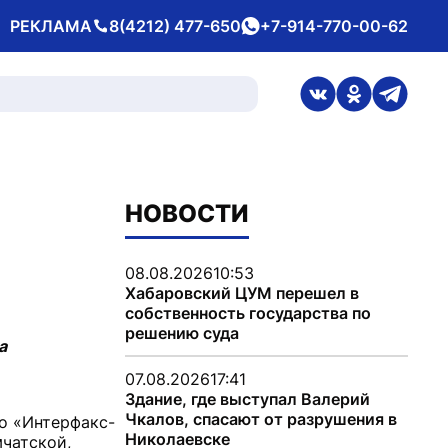
РЕКЛАМА
8(4212) 477-650
+7-914-770-00-62
Телефон
whatsApp
ссылка на стран
ссылка на 
ссылка
НОВОСТИ
08.08.2026
10:53
Хабаровский ЦУМ перешел в
собственность государства по
решению суда
а
07.08.2026
17:41
Здание, где выступал Валерий
Чкалов, спасают от разрушения в
во «Интерфакс-
Николаевске
мчатской,