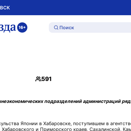
ОВСК
ю
591
Просмотры
шнеэкономических подразделений администраций ряд
сульства Японии в Хабаровске, поступившем в агентст
з Хабаровского и Приморского краев, Сахалинской, Ка