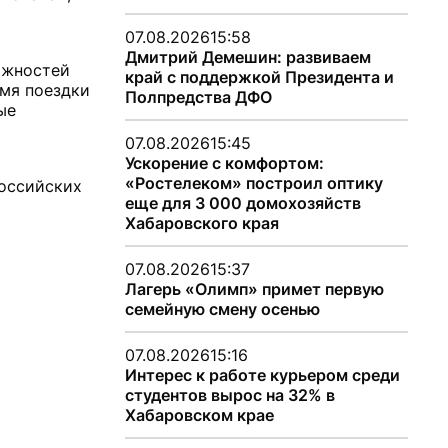
07.08.2026
15:58
Дмитрий Демешин: развиваем
ожностей
край с поддержкой Президента и
мя поездки
Полпредства ДФО
ые
07.08.2026
15:45
Ускорение с комфортом:
«Ростелеком» построил оптику
российских
еще для 3 000 домохозяйств
Хабаровского края
07.08.2026
15:37
Лагерь «Олимп» примет первую
семейную смену осенью
07.08.2026
15:16
Интерес к работе курьером среди
студентов вырос на 32% в
Хабаровском крае