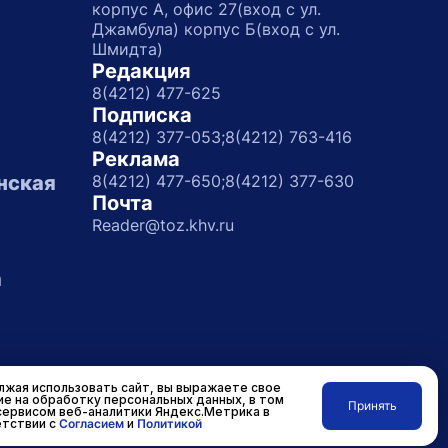
корпус А, офис 27(вход с ул.
Джамбула) корпус Б(вход с ул.
Шмидта)
Редакция
8(4212) 477-625
Подписка
8(4212) 377-053;
8(4212) 763-416
Реклама
нская
8(4212) 477-650;
8(4212) 377-630
Почта
Reader@toz.khv.ru
а
жая использовать сайт, вы выражаете свое
ие на обработку персональных данных, в том
Принять
сервисом веб-аналитики Яндекс.Метрика в
Разработано в
RASA
тствии с
Согласием
и
Политикой