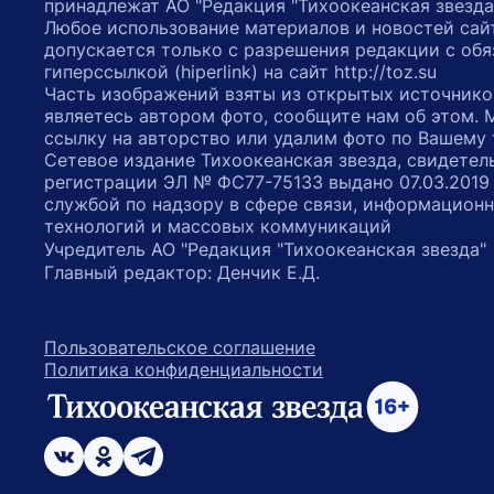
принадлежат АО "Редакция "Тихоокеанская звезда
Любое использование материалов и новостей сай
допускается только с разрешения редакции с обя
гиперссылкой (hiperlink) на сайт http://toz.su
Часть изображений взяты из открытых источнико
являетесь автором фото, сообщите нам об этом.
ссылку на авторство или удалим фото по Вашему
Сетевое издание Тихоокеанская звезда, свидетел
регистрации ЭЛ № ФС77-75133 выдано 07.03.2019
службой по надзору в сфере связи, информацион
технологий и массовых коммуникаций
Учредитель АО "Редакция "Тихоокеанская звезда
Главный редактор: Денчик Е.Д.
Пользовательское соглашение
Политика конфиденциальности
возрастное ограничение 16+
ссылка на главную
ссылка на страницу в Вконтакте
ссылка на страницу в Одноклассниках
ссылка на канал в Телеграмм