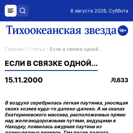
8 августа 2026, Суббота
меню
поиск
возрастное ограничение 16+
ссылка на главную
Главная
Статьи
Если в связке одной...
ЕСЛИ В СВЯЗКЕ ОДНОЙ...
15.11.2000
633
Просмо
В воздухе серебрилась легкая паутинка, уносящая
своих хозяев куда-то далеко-далеко. А на скалах
Екатериновского массива, расположенных прямо
над железнодорожными путями, ведущими в
Находку, появилась ажурная паутина из
разноцветных веревок. Там после долгого