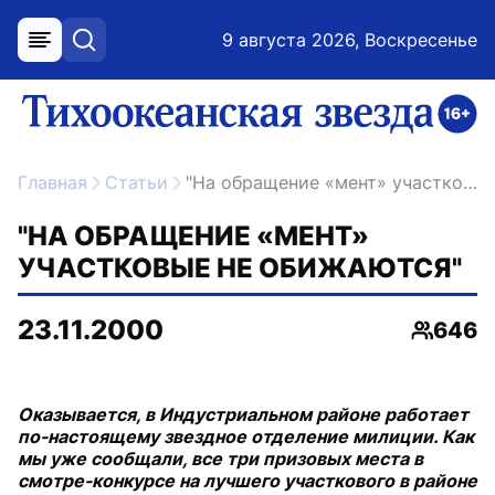
9 августа 2026, Воскресенье
меню
поиск
возрастное ограничение 16+
ссылка на главную
Главная
Статьи
"На обращение «мент» участковые не обижаются"
"НА ОБРАЩЕНИЕ «МЕНТ»
УЧАСТКОВЫЕ НЕ ОБИЖАЮТСЯ"
23.11.2000
646
Просмо
Оказывается, в Индустриальном районе работает
по-настоящему звездное отделение милиции. Как
мы уже сообщали, все три призовых места в
смотре-конкурсе на лучшего участкового в районе