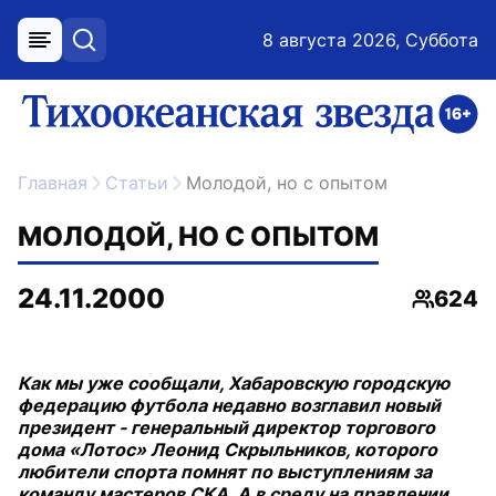
8 августа 2026, Суббота
меню
поиск
возрастное ограничение 16+
ссылка на главную
Главная
Статьи
Молодой, но с опытом
МОЛОДОЙ, НО С ОПЫТОМ
24.11.2000
624
Просмо
Как мы уже сообщали, Хабаровскую городскую
федерацию футбола недавно возглавил новый
президент - генеральный директор торгового
дома «Лотос» Леонид Скрыльников, которого
любители спорта помнят по выступлениям за
команду мастеров СКА. А в среду на правлении