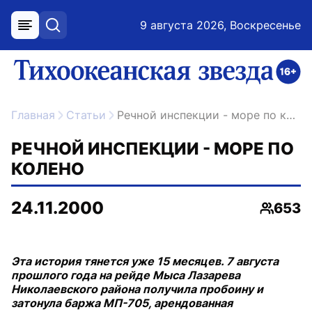
9 августа 2026, Воскресенье
меню
поиск
возрастное ограничение 16+
ссылка на главную
Главная
Статьи
Речной инспекции - море по колено
РЕЧНОЙ ИНСПЕКЦИИ - МОРЕ ПО
КОЛЕНО
24.11.2000
653
Просмо
Эта история тянется уже 15 месяцев. 7 августа
прошлого года на рейде Мыса Лазарева
Николаевского района получила пробоину и
затонула баржа МП-705, арендованная