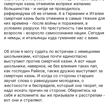
смертную казнь отменяли вопреки желанию
большинства - и нигде не проводилось
референдума об ее отмене. А в Германии и Италии
смертная казнь была отменена в самые тяжкие для
них времена - после войны и поражения, в
условиях разрухи. Но преступность там вовсе не
возросла - возросло самосознание нации. Сегодня
и немцы, и итальянцы куда гуманнее нас с вами.
Об этом я могу судить по встречам с немецкими
школьниками, которые почти единогласно
выступают против смертной казни. А вот наши
школьники, наверное, не без влияния таких пап,
как господин Райков, также дружно выступают за
смертную казнь. И когда со стороны старших
звучат слова о равнодушии молодежи, о
жестокости и беспределе, который она творит, не
надо искать причин на стороне. Обернитесь на
себя и вспомните: вы же призывали к расстрелам -
вот они и стреляют.