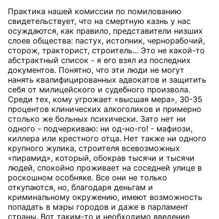
Практика нашей комиссии по помилованию
свидетельствует, что на смертную казнь у нас
осуждаются, как правило, представители низших
слоев общества: пастух, истопник, чернорабочий,
сторож, тракторист, строитель... Это не какой-то
абстрактный список - я его взял из последних
документов. Понятно, что эти люди не могут
нанять квалифицированных адвокатов и защитить
себя от милицейского и судебного произвола.
Среди тех, кому угрожает «высшая мера», 30-35
процентов клинических алкоголиков и примерно
столько же больных психически. Зато нет ни
одного - подчеркиваю: ни од-но-го! - мафиози,
киллера или крестного отца. Нет также ни одного
крупного жулика, строителя всевозможных
«пирамид», который, обокрав тысячи и тысячи
людей, спокойно проживает на соседней улице в
роскошном особняке. Все они не только
откупаются, но, благодаря деньгам и
криминальному окружению, имеют возможность
попадать в мэры городов и даже в парламент
страны. Вот таким-то и необходимо введение