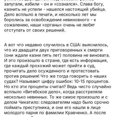
запугали, избили - он и «сознался». Слава богу,
казнить не успели - нашелся настоящий убийца.
Дело всплыло в печати, и несколько лет мы
боролись за освобождение невиновного - к
сожалению, наши «органы» очень не любят
отступать от своих решений.
А вот что недавно случилось в США: выяснилось,
что из двадцати двух приговоренных к смерти
(они ждали казни пять лет) половина не виновата.
И это произошло в стране, где есть информация,
где каждый прохожий может прийти в суд,
прочитать дело осужденного и протестовать
против решения! Что же тогда говорить о наших
судах? Называют цифру ошибок: 10-15 процентов.
Но кто эти проценты считал? Ведь чисто случайно
всплыло «Витебское дело», когда расстреляли
несколько невинных. То же самое произошло и с
делом Чикатило: следователям надо было срочно
поймать преступника, и они его нашли в лице
молодого парня по фамилии Кравченко. А после