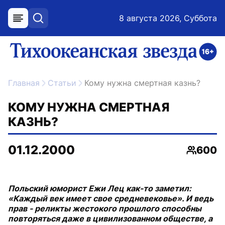
8 августа 2026, Суббота
меню
поиск
возрастное ограничение 16+
ссылка на главную
Главная
Статьи
Кому нужна смертная казнь?
КОМУ НУЖНА СМЕРТНАЯ
КАЗНЬ?
01.12.2000
600
Просмо
Польский юморист Ежи Лец как-то заметил:
«Каждый век имеет свое средневековье». И ведь
прав - реликты жестокого прошлого способны
повторяться даже в цивилизованном обществе, а