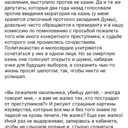
населения, выступило против ее казни. Да и те же
депутаты, которые два года назад голосовали
против введения моратория на казнь (у меня
хранится списочный протокол заседания Думы),
довольно часто обращаются к президенту и в нашу
комиссию по помилованию с просьбой пожалеть
того или иного конкретного преступника, к судьбе
которого они прониклись сочувствием.
Политиканство и милосердие ухитряются
сочетаться у них в одном лице. Но за смертную
казнь они голосуют открыто и шумно, набирая
очки для будущих выборов, а сохранить чью-то
жизнь просят шепотом, так, чтобы никто не
услышал.
«Вы пожалели насильника, убийцу детей, - иногда
говорят мне, - а вам не жалко тех, кто пострадал
от преступников?» И рисуют страшные картины
изуверства, которые все мы и без того знаем по
падкой на кровь печати. Не жалко? Еще как жалко!
Иной раз не выдерживаю, запираюсь в кабинете,
чтобы не слышали родные и, стыдно сознаться,