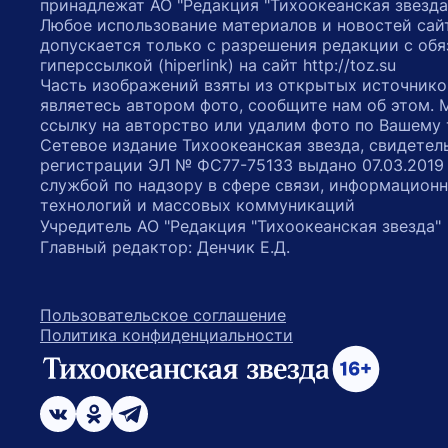
принадлежат АО "Редакция "Тихоокеанская звезда
Любое использование материалов и новостей сай
допускается только с разрешения редакции с обя
гиперссылкой (hiperlink) на сайт http://toz.su
Часть изображений взяты из открытых источнико
являетесь автором фото, сообщите нам об этом.
ссылку на авторство или удалим фото по Вашему
Сетевое издание Тихоокеанская звезда, свидетел
регистрации ЭЛ № ФС77-75133 выдано 07.03.2019
службой по надзору в сфере связи, информацион
технологий и массовых коммуникаций
Учредитель АО "Редакция "Тихоокеанская звезда
Главный редактор: Денчик Е.Д.
Пользовательское соглашение
Политика конфиденциальности
возрастное ограничение 16+
ссылка на главную
ссылка на страницу в Вконтакте
ссылка на страницу в Одноклассниках
ссылка на канал в Телеграмм