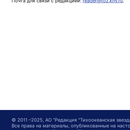
Почта для связи с редакцией:
reader@toz.khv.ru
.
© 2011 –2025, АО "Редакция "Тихоокеанская звезд
Все права на материалы, опубликованные на наст