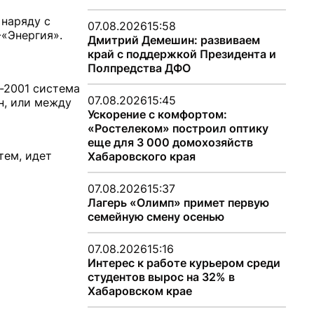
 наряду с
07.08.2026
15:58
«Энергия».
Дмитрий Демешин: развиваем
край с поддержкой Президента и
Полпредства ДФО
е-2001 система
07.08.2026
15:45
н, или между
Ускорение с комфортом:
«Ростелеком» построил оптику
еще для 3 000 домохозяйств
тем, идет
Хабаровского края
07.08.2026
15:37
Лагерь «Олимп» примет первую
семейную смену осенью
07.08.2026
15:16
Интерес к работе курьером среди
студентов вырос на 32% в
Хабаровском крае