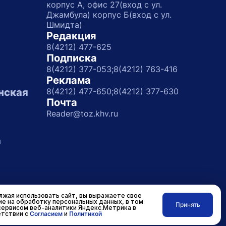
корпус А, офис 27(вход с ул.
Джамбула) корпус Б(вход с ул.
Шмидта)
Редакция
8(4212) 477-625
Подписка
8(4212) 377-053;
8(4212) 763-416
Реклама
нская
8(4212) 477-650;
8(4212) 377-630
Почта
Reader@toz.khv.ru
а
жая использовать сайт, вы выражаете свое
ие на обработку персональных данных, в том
Принять
сервисом веб-аналитики Яндекс.Метрика в
Разработано в
RASA
тствии с
Согласием
и
Политикой