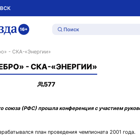
ОВСК
ю
бро» - СКА-«Энергии»
ЕБРО» - СКА-«ЭНЕРГИИ»
577
Просмотры
го союза (РФС) прошла конференция с участием руко
зрабатывался план проведения чемпионата 2001 года.