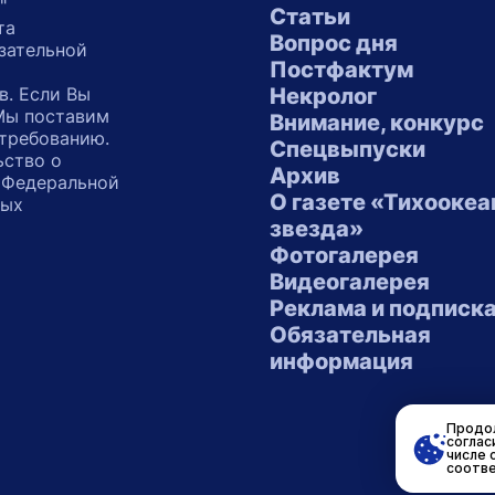
"
Статьи
та
Вопрос дня
зательной
Постфактум
в. Если Вы
Некролог
 Мы поставим
Внимание, конкурс
 требованию.
Спецвыпуски
ьство о
Архив
 Федеральной
О газете «Тихоокеа
ных
звезда»
"
Фотогалерея
Видеогалерея
Реклама и подписк
Обязательная
информация
Продол
соглас
числе 
соотве