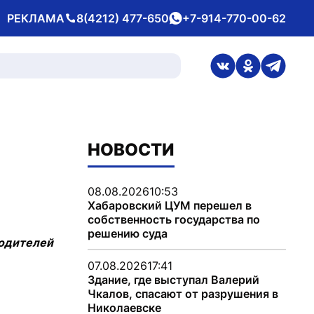
РЕКЛАМА
8(4212) 477-650
+7-914-770-00-62
Телефон
whatsApp
ссылка на стран
ссылка на 
ссылка
НОВОСТИ
08.08.2026
10:53
Хабаровский ЦУМ перешел в
собственность государства по
решению суда
водителей
07.08.2026
17:41
Здание, где выступал Валерий
Чкалов, спасают от разрушения в
Николаевске