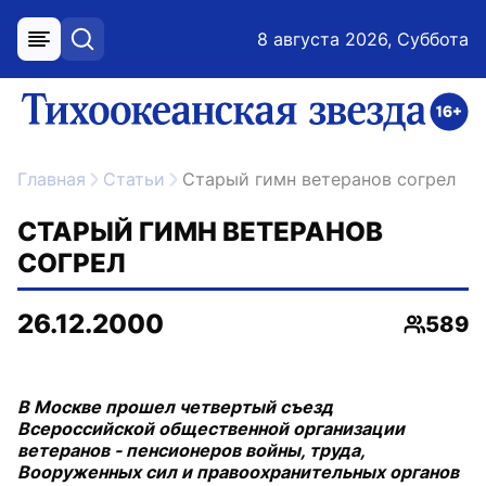
8 августа 2026, Суббота
меню
поиск
возрастное ограничение 16+
ссылка на главную
Главная
Статьи
Старый гимн ветеранов согрел
СТАРЫЙ ГИМН ВЕТЕРАНОВ
СОГРЕЛ
26.12.2000
589
Просмо
В Москве прошел четвертый съезд
Всероссийской общественной организации
ветеранов - пенсионеров войны, труда,
Вооруженных сил и правоохранительных органов