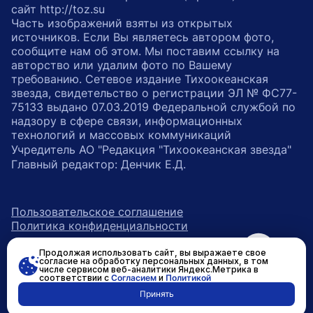
сайт http://toz.su
Часть изображений взяты из открытых
источников. Если Вы являетесь автором фото,
сообщите нам об этом. Мы поставим ссылку на
авторство или удалим фото по Вашему
требованию. Сетевое издание Тихоокеанская
звезда, свидетельство о регистрации ЭЛ № ФС77-
75133 выдано 07.03.2019 Федеральной службой по
надзору в сфере связи, информационных
технологий и массовых коммуникаций
Учредитель АО "Редакция "Тихоокеанская звезда"
Главный редактор: Денчик Е.Д.
Пользовательское соглашение
Политика конфиденциальности
Продолжая использовать сайт, вы выражаете свое
возрастное ограничение 16+
ссылка на главную
согласие на обработку персональных данных, в том
числе сервисом веб-аналитики Яндекс.Метрика в
соответствии с
Согласием
и
Политикой
ссылка на страницу в Вконтакте
ссылка на страницу в Одно
ссылка на канал в Тел
Принять
Разработано в
RASA