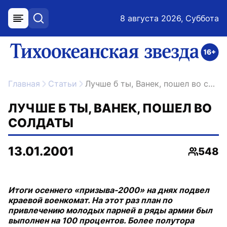
8 августа 2026, Суббота
меню
поиск
возрастное ограничение 16+
ссылка на главную
Главная
Статьи
Лучше б ты, Ванек, пошел во солдаты
ЛУЧШЕ Б ТЫ, ВАНЕК, ПОШЕЛ ВО
СОЛДАТЫ
13.01.2001
548
Просмо
Итоги осеннего «призыва-2000» на днях подвел
краевой военкомат. На этот раз план по
привлечению молодых парней в ряды армии был
выполнен на 100 процентов. Более полутора