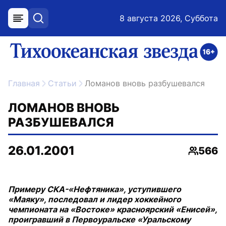
8 августа 2026, Суббота
меню
поиск
возрастное ограничение 16+
ссылка на главную
Главная
Статьи
Ломанов вновь разбушевался
ЛОМАНОВ ВНОВЬ
РАЗБУШЕВАЛСЯ
26.01.2001
566
Просмо
Примеру СКА-«Нефтяника», уступившего
«Маяку», последовал и лидер хоккейного
чемпионата на «Востоке» красноярский «Енисей»,
проигравший в Первоуральске «Уральскому