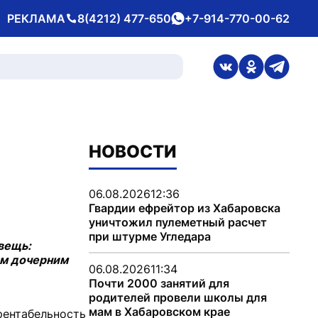
РЕКЛАМА
8(4212) 477-650
+7-914-770-00-62
Телефон
whatsApp
ссылка на стран
ссылка на 
ссылка
НОВОСТИ
06.08.2026
12:36
Гвардии ефрейтор из Хабаровска
уничтожил пулеметный расчет
при штурме Угледара
вещь:
ым дочерним
06.08.2026
11:34
Почти 2000 занятий для
родителей провели школы для
мам в Хабаровском крае
рентабельность