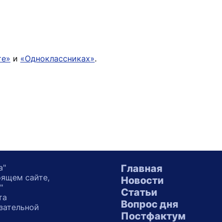
те»
и
«Одноклассниках»
.
а"
Главная
оящем сайте,
Новости
"
Статьи
та
Вопрос дня
зательной
Постфактум