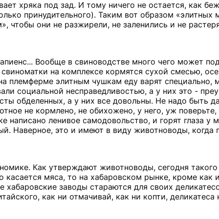
ает хряка под зад. И тому ничего не остается, как беж
только принудительного). Таким вот образом «элитных
», чтобы они не разжирели, не заленились и не растер
апиенс... Вообще в свиноводстве много чего может по
свиноматки на комплексе кормятся сухой смесью, ос
А на племферме элитным чушкам еду варят специально, 
звали социальной несправедливостью, а у них это - пр
сты обделенных, а у них все довольны. Не надо быть д
тное не кормлено, не обихожено, у него, уж поверьте, 
аке написано ленивое самодовольство, и горят глаза у 
ый. Наверное, это и имеют в виду животноводы, когда 
ономике. Как утверждают животноводы, сегодня такого
о касается мяса, то на хабаровском рынке, кроме как 
ые хабаровские заводы стараются для своих деликатес
тайского, как ни отмачивай, как ни копти, деликатеса 