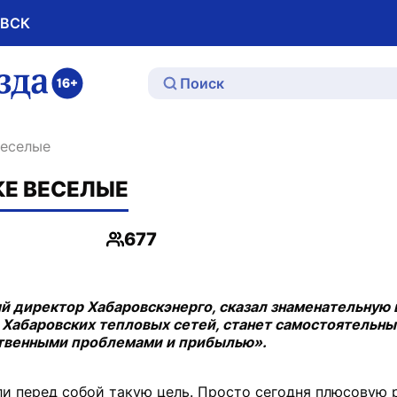
ОВСК
ю
веселые
КЕ ВЕСЕЛЫЕ
677
Просмотры
й директор Хабаровскэнерго, сказал знаменательную 
 Хабаровских тепловых сетей, станет самостоятельн
ственными проблемами и прибылью».
ли перед собой такую цель. Просто сегодня плюсовую 