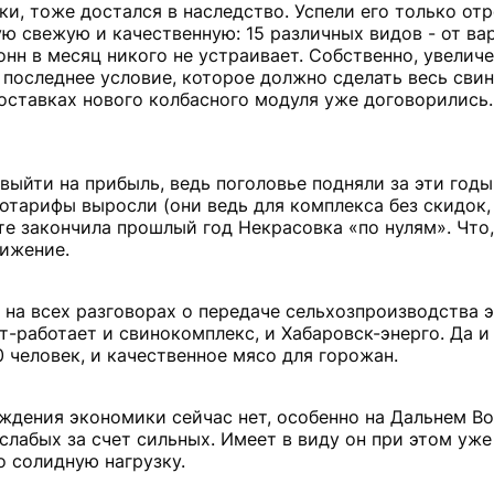
ки, тоже достался в наследство. Успели его только от
ю свежую и качественную: 15 различных видов - от ва
онн в месяц никого не устраивает. Собственно, увелич
 последнее условие, которое должно сделать весь сви
ставках нового колбасного модуля уже договорились.
 выйти на прибыль, ведь поголовье подняли за эти год
отарифы выросли (они ведь для комплекса без скидок, 
те закончила прошлый год Некрасовка «по нулям». Что,
ижение.
ь на всех разговорах о передаче сельхозпроизводства 
ет-работает и свинокомплекс, и Хабаровск-энерго. Да и
0 человек, и качественное мясо для горожан.
ождения экономики сейчас нет, особенно на Дальнем Во
слабых за счет сильных. Имеет в виду он при этом уже
о солидную нагрузку.