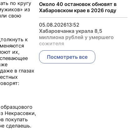
ать по кругу
Около 40 остановок обновят в
 мужиков» из
Хабаровском крае в 2026 году
яли свою
05.08.2026
13:52
Хабаровчанка украла 8,5
миллиона рублей у умершего
дтолкнуть к
сожителя
еменяются
моют их,
Посмотреть все
еуспевающее
аже
даже в глазах
местных
говорят:
 образцового
из Некрасовки,
ов покупать
не сделаешь.