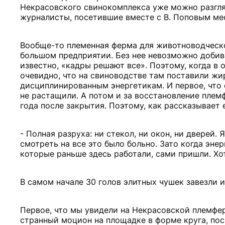
Некрасовского свинокомплекса уже можно разгляд
журналисты, посетившие вместе с В. Поповым ме
Вообще-то племенная ферма для животноводческого
большом предприятии. Без нее невозможно добива
известно, «кадры решают все». Поэтому, когда в 
очевидно, что на свиноводстве там поставили ж
дисциплинированным энергетикам. И первое, что о
не растащили. А потом и за восстановление плем
года после закрытия. Поэтому, как рассказывает
- Полная разруха: ни стекол, ни окон, ни дверей. 
смотреть на все это было больно. Зато когда эне
которые раньше здесь работали, сами пришли. Хоти
В самом начале 30 голов элитных чушек завезли и
Первое, что мы увидели на Некрасовской племфер
странный моцион на площадке в форме круга, пос