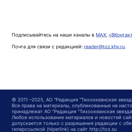
Подписывайтесь на наши каналы в
MAX
,
«ВКонтак
Почта для связи с редакцией:
reader@toz.khv.ru
.
© 2011 –2025, АО "Редакция "Тихоокеанская звезд
Все права на материалы, опубликованные на наст
принадлежат АО "Редакция "Тихоокеанская звезда
Любое использование материалов и новостей сай
допускается только с разрешения редакции с обя
гиперссылкой (hiperlink) на сайт http://toz.su