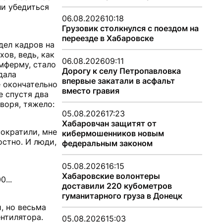
ли убедиться
06.08.2026
10:18
Грузовик столкнулся с поездом на
переезде в Хабаровске
дел кадров на
ов, ведь, как
06.08.2026
09:11
емферму, стало
Дорогу к селу Петропавловка
дала
впервые закатали в асфальт
е окончательно
вместо гравия
е спустя два
воря, тяжело:
05.08.2026
17:23
Хабаровчан защитят от
сократили, мне
кибермошенников новым
остно. И люди,
федеральным законом
05.08.2026
16:15
Хабаровские волонтеры
...
доставили 220 кубометров
гуманитарного груза в Донецк
, но весьма
нтилятора.
05.08.2026
15:03