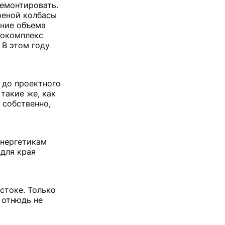
ремонтировать.
реной колбасы
ение объема
нокомплекс
 В этом году
ы до проектного
такие же, как
 собственно,
энергетикам
 для края
стоке. Только
 отнюдь не