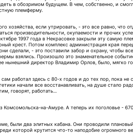
еть в обозримом будущем. В чем, собственно, и смог
стную племферму.
 хозяйства, если утрировать, - это все равно, что от
ться производительности, окупаемости и прочих успех
октябре 1997 года в Некрасовке закрыли эту самую пл
ирный крест. Потом комплекс администрация края пере
ни сделали, - это поставили забор и охрану, чтобы вс
фермы взялись. Произошло это знаменательное событи
 ее нынешний директор Владимир Орлов, было, мягко го
Я сам работал здесь с 80-х годов и до тех пор, пока не 
ргетики начали все восстанавливать, на душе стало рад
м, говорят, работать...
з Комсомольска-на-Амуре. А теперь их поголовье - 6700
ме, были два элитных кабана. Они проводили плановый
реди которой крутится что-то наподобие огромного ве