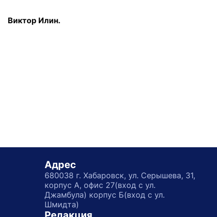
Виктор Илин.
Адрес
680038 г. Хабаровск, ул. Серышева, 31,
корпус А, офис 27(вход с ул.
Джамбула) корпус Б(вход с ул.
Шмидта)
Редакция