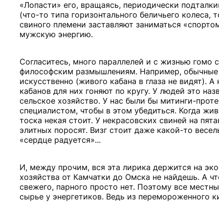
«Лопасти» его, вращаясь, периодически подталкив
(что-то типа горизонтального беличьего колеса, 
свиного племени заставляют заниматься «спортом
мужскую энергию.
Согласитесь, много параллелей и с жизнью гомо с
философским размышлениям. Например, обычные 
искусственно (живого кабана в глаза не видят). 
кабанов для них гоняют по кругу. У людей это на
сельское хозяйство. У нас были бы митинги-проте
специалистом, чтобы в этом убедиться. Когда живо
тоска некая стоит. У некрасовских свиней на пят
элитных поросят. Визг стоит даже какой-то весел
«сердце радуется»...
И, между прочим, вся эта лирика держится на эк
хозяйства от Камчатки до Омска не найдешь. А чт
свежего, парного просто нет. Поэтому все местн
сырье у энергетиков. Ведь из перемороженного ки