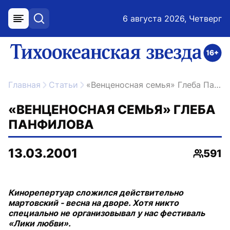
6 августа 2026, Четверг
меню
поиск
возрастное ограничение 16+
ссылка на главную
Главная
Статьи
«Венценосная семья» Глеба Панфилова
«ВЕНЦЕНОСНАЯ СЕМЬЯ» ГЛЕБА
ПАНФИЛОВА
13.03.2001
591
Просмо
Кинорепертуар сложился действительно
мартовский - весна на дворе. Хотя никто
специально не организовывал у нас фестиваль
«Лики любви».