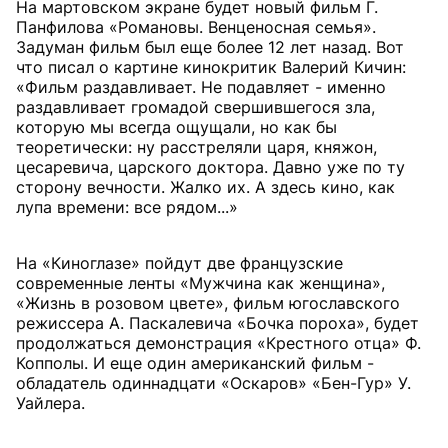
На мартовском экране будет новый фильм Г.
Панфилова «Романовы. Венценосная семья».
Задуман фильм был еще более 12 лет назад. Вот
что писал о картине кинокритик Валерий Кичин:
«Фильм раздавливает. Не подавляет - именно
раздавливает громадой свершившегося зла,
которую мы всегда ощущали, но как бы
теоретически: ну расстреляли царя, княжон,
цесаревича, царского доктора. Давно уже по ту
сторону вечности. Жалко их. А здесь кино, как
лупа времени: все рядом...»
На «Киноглазе» пойдут две французские
современные ленты «Мужчина как женщина»,
«Жизнь в розовом цвете», фильм югославского
режиссера А. Паскалевича «Бочка пороха», будет
продолжаться демонстрация «Крестного отца» Ф.
Копполы. И еще один американский фильм -
обладатель одиннадцати «Оскаров» «Бен-Гур» У.
Уайлера.