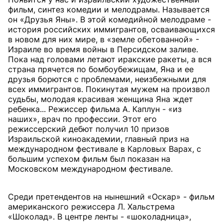
фильм, синтез комедии и мелодрамы. Называется
он «Друзья Яны». В этой комедийной мелодраме -
история российских иммигрантов, осваивающихся
в новом для них мире, в «земле обетованной» -
Израиле во время войны в Персидском заливе.
Пока над головами летают иракские ракеты, а вся
страна прячется по бомбоубежищам, Яна и ее
друзья борются с проблемами, неизбежными для
всех иммигрантов. Покинутая мужем на произвол
судьбы, молодая красивая женщина Яна ждет
ребенка... Режиссер фильма А. Каплун - «из
наших», врач по профессии. Этот его
режиссерский дебют получил 10 призов
Израильской киноакадемии, главный приз на
международном фестивале в Карловых Варах, с
большим успехом фильм был показан на
Московском международном фестивале.
Среди претендентов на нынешний «Оскар» - фильм
американского режиссера Л. Хальстрема
«Шоколад». В центре ленты - «шоколадница»,