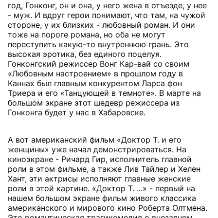
год, Гонконг, он и она, у него жена в отъезде, у нее
- муж. И вдруг герои понимают, что там, на чужой
стороне, у их близких - любовный роман. И они
тоже на пороге романа, но оба не могут
переступить какую-то внутреннюю грань. Это
высокая эротика, без единого поцелуя.
Гонконгский режиссер Вонг Кар-вай со своим
«Любовным настроением» в прошлом году в
Каннах был главным конкурентом Ларса фон
Триера и его «Танцующей в темноте». В марте на
большом экране этот шедевр режиссера из
Гонконга будет у нас в Хабаровске.
А вот американский фильм «Доктор Т. и его
женщины» уже начал демонстрироваться. На
киноэкране - Ричард Гир, исполнитель главной
роли в этом фильме, а также Лив Тайлер и Хелен
Хант, эти актрисы исполняют главные женские
роли в этой картине. «Доктор Т. ...» - первый на
нашем большом экране фильм живого классика
американского и мирового кино Роберта Олтмена.
Это романтическая трагикомедия о внезапном