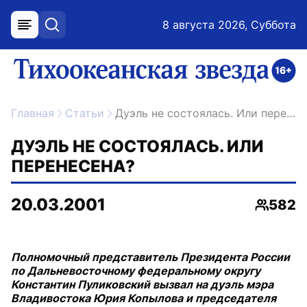
8 августа 2026, Суббота
меню
поиск
возрастное ограничение 16+
ссылка на главную
Главная
Статьи
Дуэль не состоялась. Или перенесена?
ДУЭЛЬ НЕ СОСТОЯЛАСЬ. ИЛИ
ПЕРЕНЕСЕНА?
20.03.2001
582
Просмо
Полномочный представитель Президента России
по Дальневосточному федеральному округу
Константин Пуликовский вызвал на дуэль мэра
Владивостока Юрия Копылова и председателя