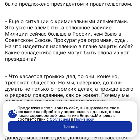
было предложено президентом и правительством.
- Еще о ситуации с криминальными элементами.
Это уже не элементы, а сплошное засилие.
Милиции сейчас больше в России, чем было в
Советском Союзе. Прокуратура огромная, суды.
На что надеяться населению в плане защиты себя?
Какие обнадеживающие могут быть слова из уст
президента?
- Что касается громких дел, то они, конечно,
тревожат общество. Но мы, наверное, должны
думать не только о громких делах, а прежде всего
о рядовом гражданине, как он живет. Почему мы
должны думать только о преступлениях,
совершенных в отношении известных людей? А
Продолжая использовать сайт, вы выражаете свое
согласие на обработку персональных данных, в том
неизвестные нам разве не дороги?
числе сервисом веб-аналитики Яндекс.Метрика в
соответствии с
Согласием
и
Политикой
Принять
Я очень надеюсь, что правоохранительные органы
доведут известные дела до конца. Это касается