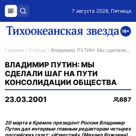
7 августа 2026, Пятница
меню
поиск
возрастное ограничение 16+
ссылка на главную
Главная
Статьи
Владимир ПУТИН: Мы сделали шаг на пути консолидации общества
ВЛАДИМИР ПУТИН: МЫ
СДЕЛАЛИ ШАГ НА ПУТИ
КОНСОЛИДАЦИИ ОБЩЕСТВА
23.03.2001
687
Просмо
20 марта в Кремле президент России Владимир
Путин дал интервью главным редакторам четырех
российских газет: «Известий» (Михаил Кожокин),