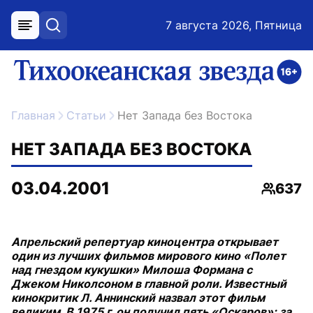
7 августа 2026, Пятница
меню
поиск
возрастное ограничение 16+
ссылка на главную
Главная
Статьи
Нет Запада без Востока
НЕТ ЗАПАДА БЕЗ ВОСТОКА
03.04.2001
637
Просмо
Апрельский репертуар киноцентра открывает
один из лучших фильмов мирового кино «Полет
над гнездом кукушки» Милоша Формана с
Джеком Николсоном в главной роли. Известный
кинокритик Л. Аннинский назвал этот фильм
великим. В 1975 г. он получил пять «Оскаров»: за