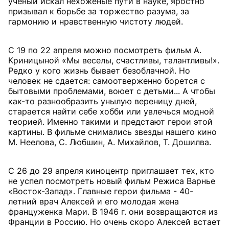
ученый искал нехоженые пути в науке, яростно
призывал к борьбе за торжество разума, за
гармонию и нравственную чистоту людей.
С 19 по 22 апреля можно посмотреть фильм А.
Криницыной «Мы веселы, счастливы, талантливы!».
Редко у кого жизнь бывает безоблачной. Но
человек не сдается: самоотверженно борется с
бытовыми проблемами, воюет с детьми... А чтобы
как-то разнообразить унылую вереницу дней,
старается найти себе хобби или увлечься модной
теорией. Именно такими и предстают герои этой
картины. В фильме снимались звезды нашего кино
М. Неелова, С. Любшин, А. Михайлов, Т. Дошилва.
С 26 до 29 апреля киноцентр приглашает тех, кто
не успел посмотреть новый фильм Режиса Варнье
«Восток-Запад». Главные герои фильма - 40-
летний врач Алексей и его молодая жена
француженка Мари. В 1946 г. они возвращаются из
Франции в Россию. Но очень скоро Алексей встает